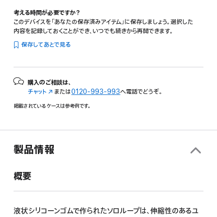
考える時間が必要ですか？
このデバイスを「あなたの保存済みアイテム」に保存しましょう。選択した
内容を記録しておくことができ、いつでも続きから再開できます。
保存してあとで見る
購入のご相談は、
チャット
（新
または
0120-993-993
へ電話でどうぞ。
規
掲載されているケースは参考例です。
ウ
イ
ン
ド
ウ
製品情報
で
開
概要
き
ま
す）
液状シリコーンゴムで作られたソロループは、伸縮性のあるユ