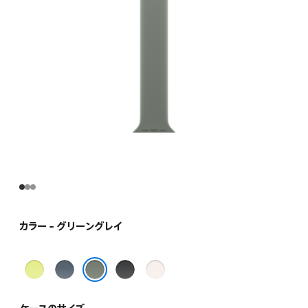
ま
す）
カラー - グリーングレイ
ネ
ア
ブ
ラ
オ
ン
ラ
イ
グリーングレイ
ン
カ
ッ
ト