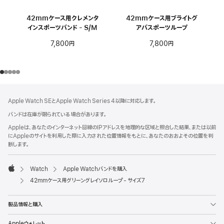
42mmケース用クレメンタ
42mmケース用ブライトグ
インスポーツバンド - S/M
アバスポーツループ
7,800円
7,800円
フ
脚
Apple Watch SEとApple Watch Series 4以降に対応します。
注
ッ
バンドは在庫が限られている場合があります。
タ
Appleは、あなたのインターネット回線のIPアドレスを地理的な区域と照合した結果、または以前
ー
にAppleのサイトを利用した際に入力された位置情報をもとに、あなたのおおよその位置を判
断します。
Watch
Apple Watchバンドを購入
Apple
42mmケース用グリーングレイソロループ - サイズ7
製品情報と購入
Appleウォレット