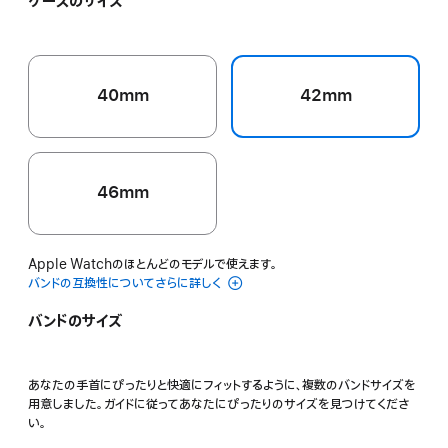
ケースのサイズ
イ
ー
ク
ブ
エ
ブ
ラ
ロ
ル
ッ
ー
ー
シ
40mm
42mm
ュ
46mm
Apple Watchのほとんどのモデルで使えます。
バンドの互換性についてさらに詳しく
バンドのサイズ
あなたの手首にぴったりと快適にフィットするように、複数のバンドサイズを
用意しました。ガイドに従ってあなたにぴったりのサイズを見つけてくださ
い。