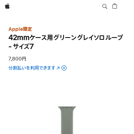
Apple
Apple限定
42mmケース用グリーングレイソロループ
- サイズ7
7,800円
分割払いを利用できます
（新
規
ウ
イ
ン
ド
ウ
で
開
き