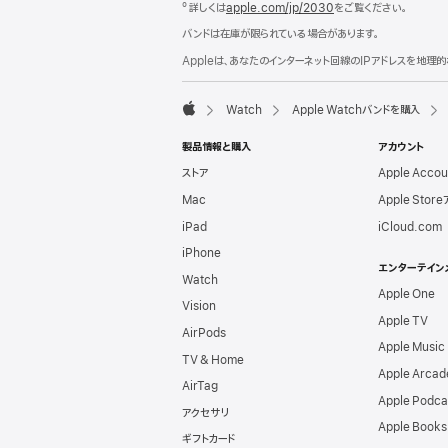
º 詳しくは
apple.com/jp/2030
をご覧ください。
ー
バンドは在庫が限られている場合があります。
Appleは、あなたのインターネット回線のIPアドレスを地
Watch
Apple Watchバンドを購入
Apple
製品情報と購入
アカウント
ストア
Apple Acco
Mac
Apple Stor
iPad
iCloud.com
iPhone
エンターテイン
Watch
Apple One
Vision
Apple TV
AirPods
Apple Music
TV & Home
Apple Arcad
AirTag
Apple Podca
アクセサリ
Apple Books
ギフトカード