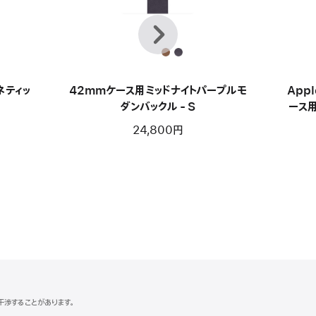
前
次
へ
ネティッ
42mmケース用ミッドナイトパープルモ
Appl
ダンバックル - S
ース用
24,800円
に干渉することがあります。