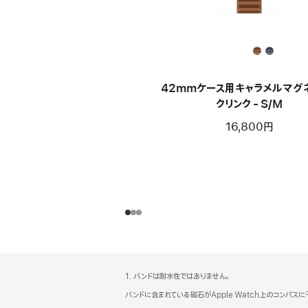
42mmケース用キャラメルマグ
クリンク - S/M
16,800円
フ
脚
1. バンドは耐水性ではありません。
注
ッ
バンドに含まれている磁石がApple Watch上のコンパス
タ