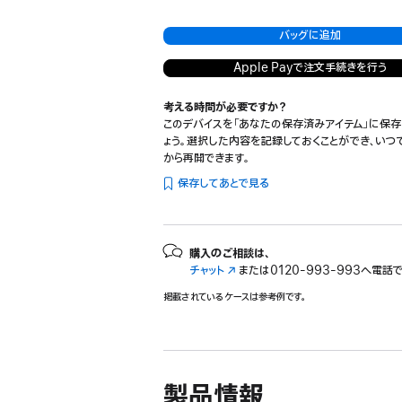
バッグに追加
Apple Payで注文手続きを行う
考える時間が必要ですか？
このデバイスを「あなたの保存済みアイテム」に保存
ょう。選択した内容を記録しておくことができ、いつ
から再開できます。
保存してあとで見る
購入のご相談は、
チャット
（新
または
0120-993-993へ電話
規
掲載されているケースは参考例です。
ウ
イ
ン
ド
ウ
製品情報
で