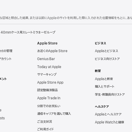
理的な区域と照合した結果、または以前にAppleのサイトを利用した際に入力された位置情報をもとに、
40mmケース用スレートミラネーゼループ
Apple Store
ビジネス
untの管理
お近くのApple Store
Appleとビジネス
eアカウント
Genius Bar
ビジネス向けストア
Today at Apple
教育
サマーキャンプ
メント
Appleと教育
Apple Store App
購入とサポート
認定整備済製品
学生・教職員向けストア
Apple Trade In
分割でのお支払い
ヘルスケア
e
通信キャリアを選んで購入
Appleとヘルスケア
sts
ご注文状況
Apple Watchと健康
ご利用ガイド