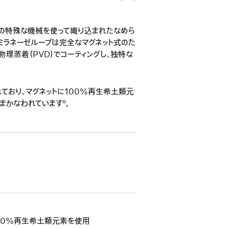
製の特殊な機械を使って織り込まれたなめら
ミラネーゼループは完全なマグネット式のた
物理蒸着（PVD）でコーティングし、独特な
ており、マグネットに100%再生希土類元
まかなわれていますº。
100%再生希土類元素を使用