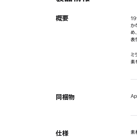
開
き
ま
概要
1
す）
か
め
表
ミ
素
同梱物
Ap
仕様
素