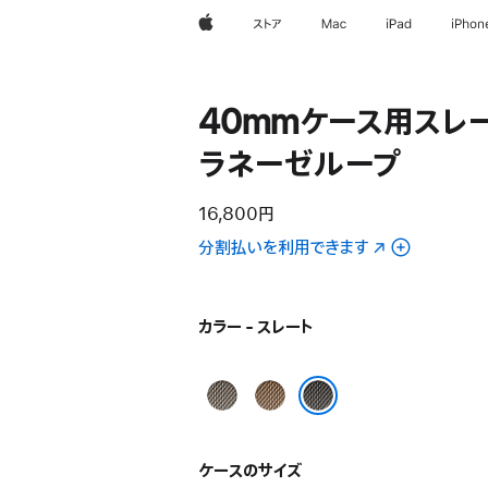
Apple
ストア
Mac
iPad
iPhon
40mmケース用スレ
ラネーゼループ
16,800円
分割払いを利用できます
（新
規
ウ
イ
カラー - スレート
ン
ド
ナ
ゴ
ウ
チ
ー
で
スレート
ュ
ル
開
ラ
ド
ケースのサイズ
き