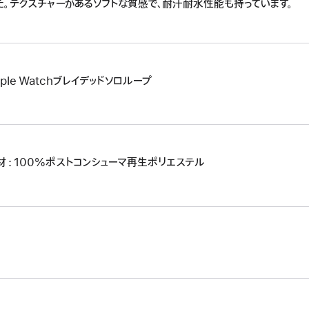
た。テクスチャーがあるソフトな質感で、耐汗耐水性能も持っています。
pple Watchブレイデッドソロループ
材 : 100%ポストコンシューマ再生ポリエステル