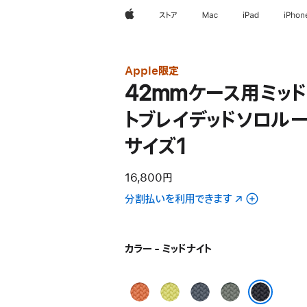
Apple
ストア
Mac
iPad
iPhon
Apple限定
42mmケース用ミッ
トブレイデッドソロルー
サイズ1
16,800円
分割払いを利用できます
（新
規
ウ
イ
カラー - ミッドナイト
ン
ド
タ
ネ
ア
グ
ウ
ー
オ
ン
リ