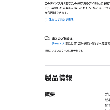
このデバイスを「あなたの保存済みアイテム」に保存
ょう。選択した内容を記録しておくことができ、いつ
から再開できます。
保存してあとで見る
購入のご相談は、
チャット
（新
または
0120-993-993へ電話
規
掲載されているケースは参考例です。
ウ
イ
ン
ド
ウ
製品情報
で
開
き
ま
概要
ブ
す）
せ
的