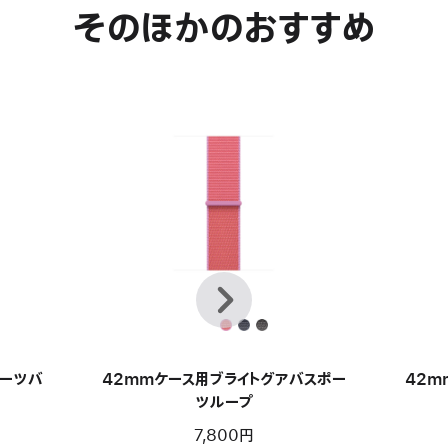
そのほかのおすすめ
前
次
へ
ポーツバ
42mmケース用ブライトグアバスポー
42m
ツループ
7,800円