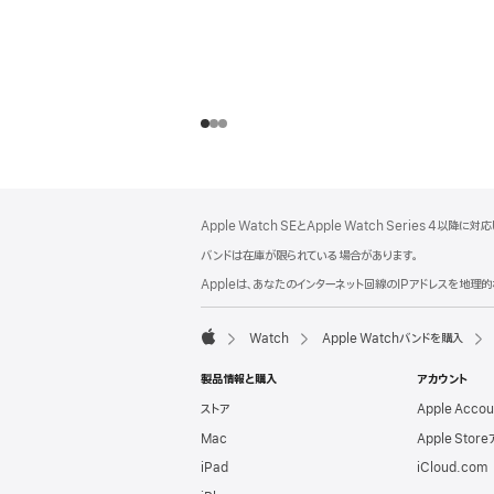
フ
脚
Apple Watch SEとApple Watch Series 4以降に対
注
ッ
バンドは在庫が限られている場合があります。
タ
Appleは、あなたのインターネット回線のIPアドレスを地
ー
Watch
Apple Watchバンドを購入
Apple
製品情報と購入
アカウント
ストア
Apple Acco
Mac
Apple Stor
iPad
iCloud.com