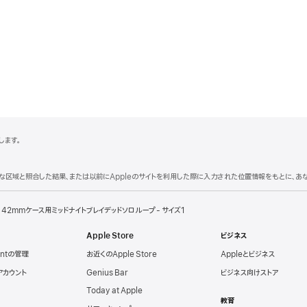
応します。
理的な区域と照合した結果、または以前にAppleのサイトを利用した際に入力された位置情報をもとに、
42mmケース用ミッドナイトブレイデッドソロループ - サイズ1
Apple Store
ビジネス
untの管理
お近くのApple Store
Appleとビジネス
eアカウント
Genius Bar
ビジネス向けストア
Today at Apple
教育