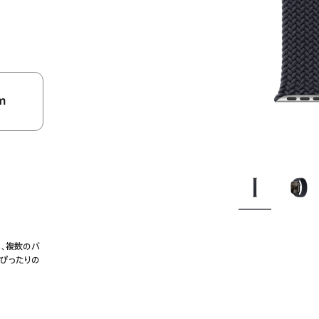
m
に、複数のバ
にぴったりの