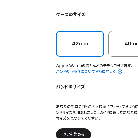
で
ミッドナイト
メ
ン
カ
ー
開
リ
イ
ー
ン
ケースのサイズ
き
ッ
エ
ブ
グ
ま
ク
ロ
ル
レ
す）
ー
ー
イ
42mm
46m
Apple Watchのほとんどのモデルで使えます。
バンドの互換性についてさらに詳しく
バンドのサイズ
あなたの手首にぴったりと快適にフィットするよう
ンドサイズを用意しました。ガイドに従ってあなた
サイズを見つけてください。
測定を始める