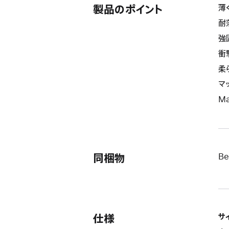
製品のポイント
薄
耐
強
衝
柔
マ
M
同梱物
Be
仕様
サ