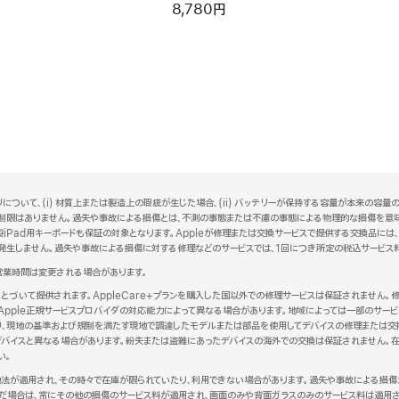
8,780円
ついて、(i) 材質上または製造上の瑕疵が生じた場合、(ii) バッテリーが保持する容量が本来の容量の8
回数に制限はありません。過失や事故による損傷とは、不測の事態または不慮の事態による物理的な損傷を意味し
ple製iPad用キーボードも保証の対象となります。Appleが修理または交換サービスで提供する交換品には
発生しません。過失や事故による損傷に対する修理などのサービスでは、1回につき所定の税込サービス
営業時間は変更される場合があります。
にもとづいて提供されます。AppleCare+プランを購入した国以外での修理サービスは保証されません
Apple正規サービスプロバイダの対応能力によって異なる場合があります。地域によっては一部のサー
より、現地の基準および規制を満たす現地で調達したモデルまたは部品を使用してデバイスの修理または交
バイスと異なる場合があります。紛失または盗難にあったデバイスの海外での交換は保証されません。在
い。
現地法が適用され、その時々で在庫が限られていたり、利用できない場合があります。過失や事故による損
だ場合は、常にその他の損傷のサービス料が適用され、画面のみや背面ガラスのみのサービス料は適用さ