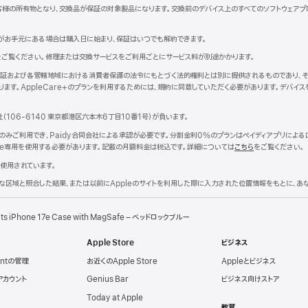
客様の所有物となり、交換品が保証の対象製品になります。交換前のデバイス上のすべてのソフトウェアプ
がお手元にある場合は購入日に始まり、保証はいつでも解約できます。
新
をご覧ください。修理または交換サービスをご利用ごとにサービス料が別途かかります。
規
品限定保証および各管轄地域における消費者保護の法令にもとづく法的権利とは別に提供されるものであり、それ
ウ
ます。AppleCare+のプランを利用するためには、規約に同意していただく必要があります。デバイ
。
ン
社（106-6140 東京都港区六本木6丁目10番1号）が負いま す 。
ウ
入でのみご利用でき、Paidy合同会社による承認が必要です。分割金利0%のプランはペイディアプリに
で
pple専用を使用する必要があります。記載の月額料金は税込です。詳細については
こちら
をご覧ください。
開
き
使用されています。
ま
理的な区域と照合した結果、または以前にAppleのサイトを利用した際に入力された位置情報をもとに、
）
ts iPhone 17e Case with MagSafe – ベッドロックブルー
Apple Store
ビジネス
untの管理
お近くのApple Store
Appleとビジネス
eアカウント
Genius Bar
ビジネス向けストア
Today at Apple
教育