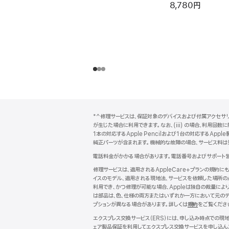
8,780円
フ
脚
*^修理サービスは、保証対象のデバイスおよび付属アクセサリに
注
ッ
が生じた場合に利用できます。なお、(iii) の場合、利用
タ
1本の対応するApple Pencilおよび1台の対応するAp
純正パーツが含まれます。機械的な故障の場合、サービス料は
ー
電話料金がかかる場合があります。電話番号およびサポート
修理サービスは、適用されるAppleCare+プランの規約
イスのモデル、適用される現地法、サービスを依頼した場所の
利用でき、かつ修理が可能な場合、Appleは独自の裁量に
は部品は、色、仕様の両方またはいずれか一方において元のデ
プションが異なる場合があります。詳しくは
規約
（新
をご覧くださ
規
エクスプレス交換サービス（ERS）には、申し込み時点での
ウ
ェア製品保証を利用してエクスプレス交換サービスを申し込ん