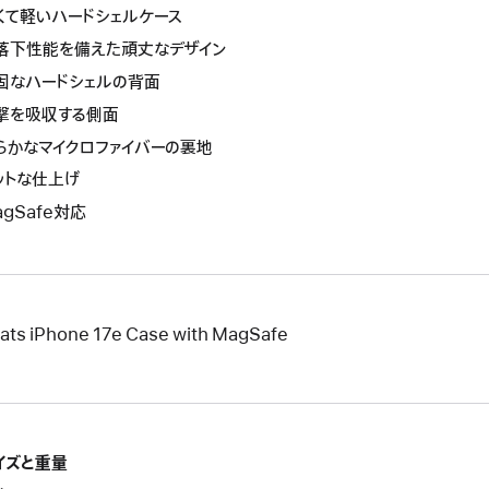
くて軽いハードシェルケース
落下性能を備えた頑丈なデザイン
固なハードシェルの背面
撃を吸収する側面
らかなマイクロファイバーの裏地
ットな仕上げ
agSafe対応
ats iPhone 17e Case with MagSafe
イズと重量