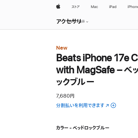
Apple
ストア
Mac
iPad
iPhon
ロ
アクセサリ
ー
すべて表示
カ
ル
ナ
ビ
New
ゲ
ー
Beats iPhone 17e 
シ
ョ
with MagSafe – 
ン
の
ックブルー
メ
ニ
ュ
ー
7,680円
を
分割払いを利用できます
（新
開
く
規
ウ
イ
カラー - ベッドロックブルー
ン