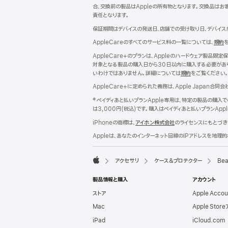
イ
合、交換前の製品はAppleの所有物となります。交換品はお
ン
責任となります。
ド
ウ
保証期間はデバイスの発送日、店舗での受け取り日、デバイス
で
AppleCareのすべてのサービス料の一覧については、
規約
（
開
き
AppleCare+のプランは、Appleのハードウェア製
ま
対象となる製品の購入日から30日以内に購入する必要があり
イ
す）
いわけではありません。詳細については
規約
（新
をご覧ください
規
ド
AppleCare+に定められた義務は、Apple Japan合同会
ウ
イ
‡ ペイディあと払いプランApple専用は、特定の製品の購
ン
は3,000円(税込)です。購入はペイディあと払いプランA
ド
iPhoneの商標は、
アイホン株式会社
のライセンスにもとづき
ウ
で
Appleは、あなたのインターネット回線のIPアドレスを地
す
開
き
ま
アクセサリ
ケース＆プロテクター
Bea
す）
Apple
製品情報と購入
アカウント
ストア
Apple Acco
Mac
Apple Stor
iPad
iCloud.com