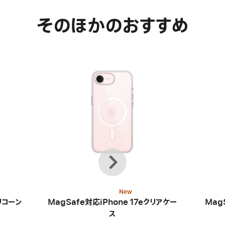
そのほかのおすすめ
前
次
へ
New
リコーン
MagSafe対応iPhone 17eクリアケー
Mag
ス