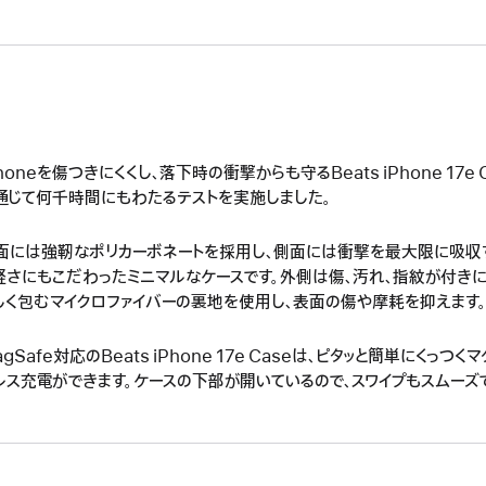
Phoneを傷つきにくくし、落下時の衝撃からも守るBeats iPhone 17e C
通じて何千時間にもわたるテストを実施しました。
面には強靭なポリカーボネートを採用し、側面には衝撃を最大限に吸収
軽さにもこだわったミニマルなケースです。外側は傷、汚れ、指紋が付きに
しく包むマイクロファイバーの裏地を使用し、表面の傷や摩耗を抑えます
agSafe対応のBeats iPhone 17e Caseは、ピタッと簡単にくっ
レス充電ができます。ケースの下部が開いているので、スワイプもスムーズ