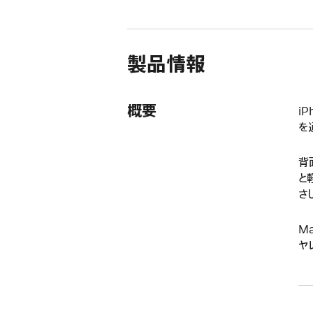
規
ウ
イ
ン
ド
製品情報
ウ
で
開
き
概要
i
ま
を
す）
背
と
さ
M
ヤ