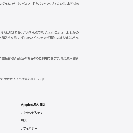
ま
ログラム、データ、パスワードをバックアップするのは、お客様の
す）
らに加えて提供されるものです。AppleCare+は、保証の
スを購入する際、いずれかのプランを必ず購入しなければならな
よる口座振替・銀行振込の場合のみご利用できます。最低購入金額
あなたのおおよその位置を判断します。
Appleの取り組み
アクセシビリティ
環境
プライバシー