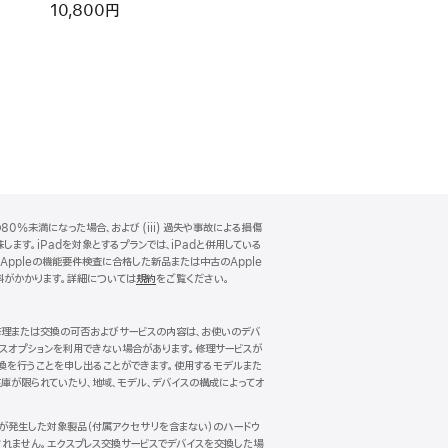
10,800円
0%未満になった場合、および (iii) 過失や事故による損傷
ます。iPadを対象とするプランでは、iPadと併用している
、Appleの機能要件検査に合格した新品または中古のApple
料がかかります。詳細については
規約
（新
をご覧ください。
規
ウ
イ
。修理または交換の可否およびサービスの内容は、お使いのデバ
ン
ビスオプションを利用できない場合があります。修理サービスが
ド
換を行うことを申し出ることができます。使用するモデルまた
ウ
庫が限られていたり、地域、モデル、デバイスの構成によってオ
で
開
傷が発生した対象製品（付属アクセサリを含まない）のハードウ
き
れません。エクスプレス交換サービスでデバイスを交換した場