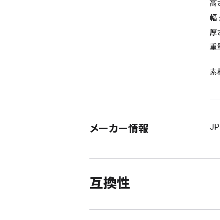
高さ
幅 
厚さ
重量
素
メーカー情報
JP
互換性