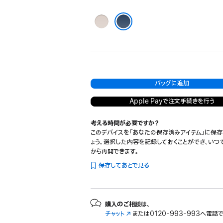
ド
ウ
ラ
で
イ
ベッドロックブルー
開
ム
き
ス
ま
ト
す）
ー
バッグに追加
ン
Apple Payで注文手続きを行う
考える時間が必要ですか？
このデバイスを「あなたの保存済みアイテム」に保存
ょう。選択した内容を記録しておくことができ、いつ
から再開できます。
保存してあとで見る
購入のご相談は、
チャット
（新
または
0120-993-993へ電話