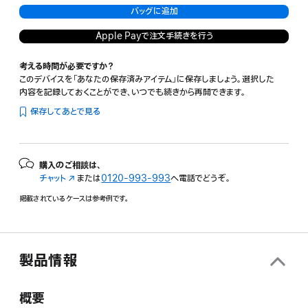
バッグに追加
Apple Payで注文手続きを行う
考える時間が必要ですか？
このデバイスを「あなたの保存済みアイテム」に保存しましょう。選択した
内容を記録しておくことができ、いつでも続きから再開できます。
保存してあとで見る
購入のご相談は、
チャット
（新
または
0120-993-993
へ電話でどうぞ。
規
掲載されているケースは参考例です。
ウ
イ
ン
ド
ウ
製品情報
で
開
概要
き