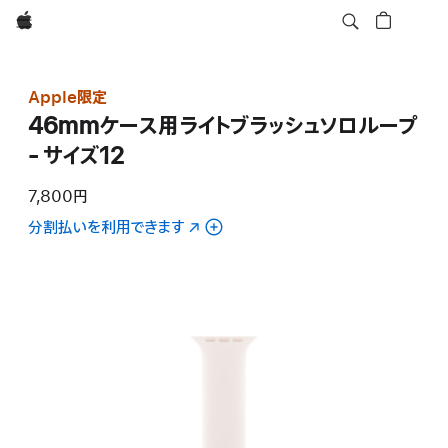
Apple
Apple限定
46mmケース用ライトブラッシュソロループ
- サイズ12
7,800円
分割払いを利用できます
（新
規
ウ
イ
ン
ド
ウ
で
開
き