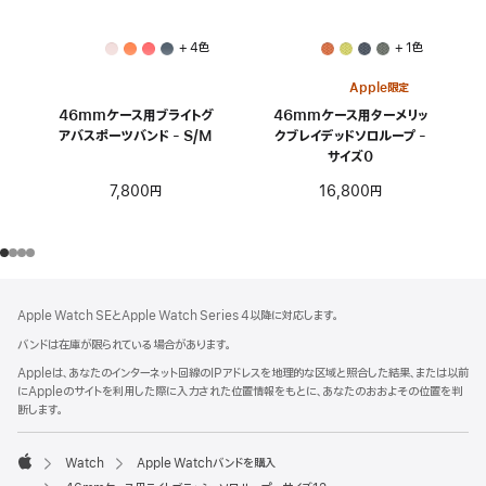
+ 4色
+ 1色
Apple限定
46mmケース用ブライトグ
46mmケース用ターメリッ
アバスポーツバンド - S/M
クブレイデッドソロループ -
サイズ0
7,800円
16,800円
フ
脚
Apple Watch SEとApple Watch Series 4以降に対応します。
注
ッ
バンドは在庫が限られている場合があります。
タ
Appleは、あなたのインターネット回線のIPアドレスを地理的な区域と照合した結果、または以前
ー
にAppleのサイトを利用した際に入力された位置情報をもとに、あなたのおおよその位置を判
断します。
Watch
Apple Watchバンドを購入
Apple