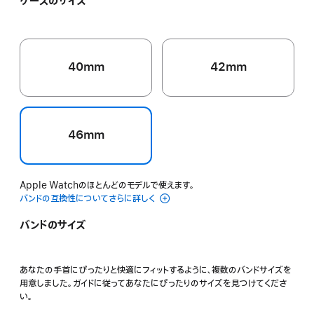
ケースのサイズ
イ
ー
ン
ク
エ
ブ
グ
ロ
ル
レ
ー
ー
イ
40mm
42mm
46mm
Apple Watchのほとんどのモデルで使えます。
バンドの互換性についてさらに詳しく
バンドのサイズ
あなたの手首にぴったりと快適にフィットするように、複数のバンドサイズを
用意しました。ガイドに従ってあなたにぴったりのサイズを見つけてくださ
い。