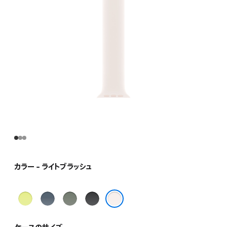
ま
す）
カラー - ライトブラッシュ
ネ
ア
グ
ブ
オ
ン
リ
ラ
ライトブラッシュ
ン
カ
ー
ッ