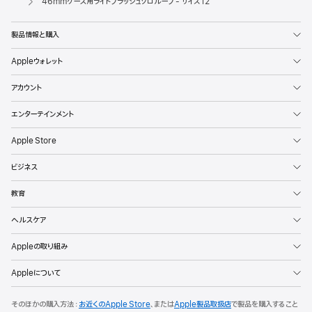
46mmケース用ライトブラッシュソロループ - サイズ12
製品情報と購入
Appleウォレット
アカウント
エンターテインメント
Apple Store
ビジネス
教育
ヘルスケア
Appleの取り組み
Appleについて
そのほかの購入方法：
お近くのApple Store
、または
Apple製品取扱店
で製品を購入すること