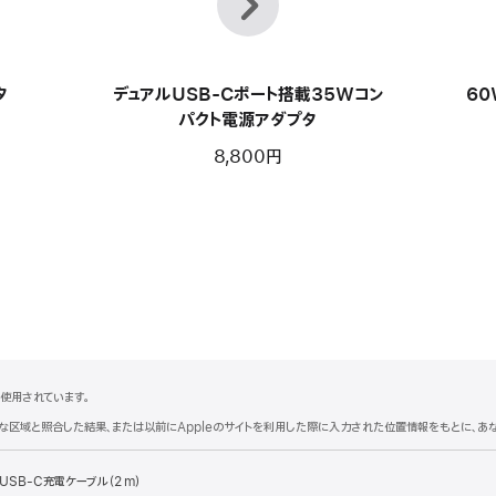
へ
タ
デュアルUSB-Cポート搭載35Wコン
60
パクト電源アダプタ
8,800円
使用されています。
理的な区域と照合した結果、または以前にAppleのサイトを利用した際に入力された位置情報をもとに、
 USB-C充電ケーブル（2 m）