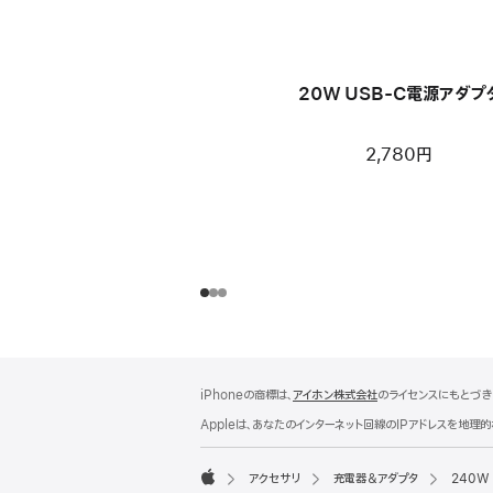
20W USB-C電源アダプ
2,780円
フ
脚
iPhoneの商標は、
アイホン株式会社
のライセンスにもとづき
注
ッ
Appleは、あなたのインターネット回線のIPアドレスを地
タ
ー
アクセサリ
充電器＆アダプタ
240W