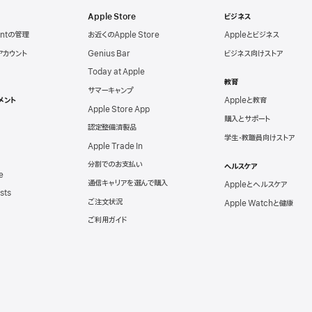
Apple Store
ビジネス
untの管理
お近くのApple Store
Appleとビジネス
eアカウント
Genius Bar
ビジネス向けストア
Today at Apple
教育
サマーキャンプ
メント
Appleと教育
Apple Store App
購入とサポート
認定整備済製品
学生・教職員向けストア
Apple Trade In
分割でのお支払い
ヘルスケア
e
通信キャリアを選んで購入
Appleとヘルスケア
sts
ご注文状況
Apple Watchと健康
ご利用ガイド