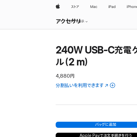
Apple
ストア
Mac
iPad
iPhon
ロ
アクセサリ
ー
すべて表示
カ
ル
ナ
ビ
240W USB-C充電
ゲ
ー
シ
ル（2 m）
ョ
ン
の
4,880円
メ
ニ
分割払いを利用できます
（新
ュ
規
ー
ウ
を
開
イ
く
ン
ド
バッグに追加
ウ
で
Apple Payで注文手続きを行う