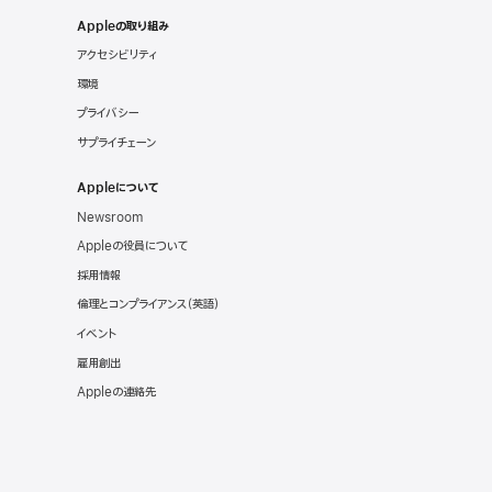
Appleの取り組み
アクセシビリティ
環境
プライバシー
サプライチェーン
Appleについて
Newsroom
Appleの役員について
採用情報
倫理とコンプライアンス（英語）
イベント
雇用創出
Appleの連絡先