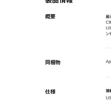
製品情報
概要
編
C
U
ン
同梱物
Ap
仕様
接
U