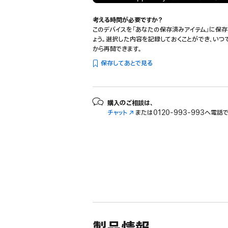
開
き
考える時間が必要ですか？
このデバイスを「あなたの保存済みアイテム」に保存
ま
ょう。選択した内容を記録しておくことができ、いつ
す）
から再開できます。
保存してあとで見る
購入のご相談は、
チャット
（新
または
0120-993-993へ電話
規
ウ
イ
ン
ド
ウ
で
開
き
ま
す）