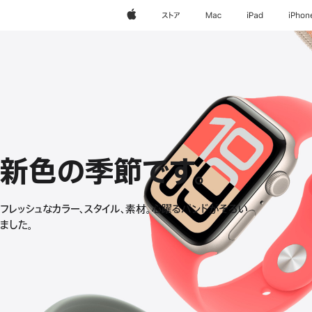
Apple
ストア
Mac
iPad
iPhon
新色の季節です。
Apple
フレッシュなカラー、スタイル、素材。心躍るバンドがそろい
ました。
Watch
バ
ン