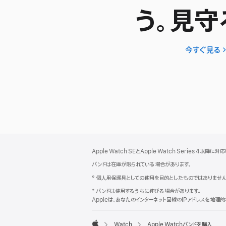
う。見守
今すぐ見る
A
W
S
3
フ
脚
Apple Watch SEとApple Watch Series 4以降に対
注
ッ
バンドは在庫が限られている場合があります。
タ
° 個人用保護具としての使用を目的としたものではありません
ー
* バンドは使用するうちに伸びる場合があります。
Appleは、あなたのインターネット回線のIPアドレスを地
Watch
Apple Watchバンドを購入