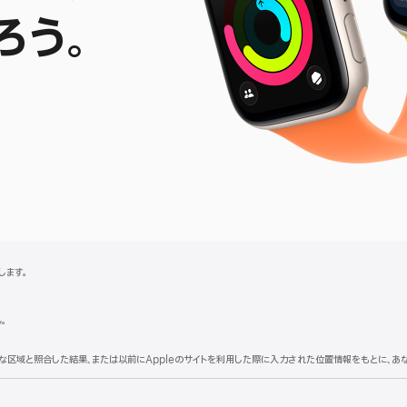
ろう。
pple
atch
E
応します。
。
理的な区域と照合した結果、または以前にAppleのサイトを利用した際に入力された位置情報をもとに、