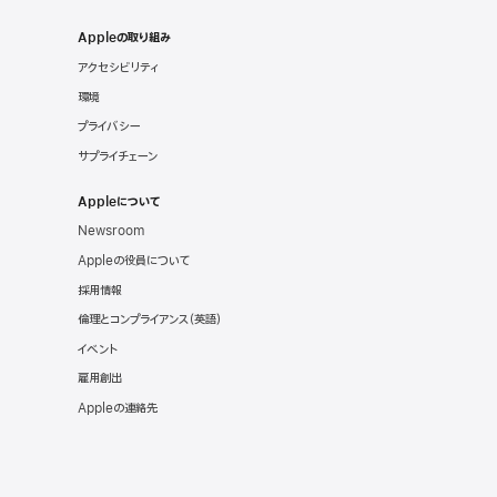
Appleの取り組み
アクセシビリティ
環境
プライバシー
サプライチェーン
Appleについて
Newsroom
Appleの役員について
採用情報
倫理とコンプライアンス（英語）
イベント
雇用創出
Appleの連絡先