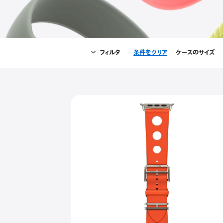
ド
フィルタ
条件をクリア
-
ケースのサイズ
フ
ィ
Close
フ
ル
ィ
タ
ル
タ