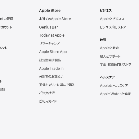
Apple Store
ビジネス
untの管理
お近くのApple Store
Appleとビジネス
eアカウント
Genius Bar
ビジネス向けストア
Today at Apple
教育
サマーキャンプ
メント
Appleと教育
Apple Store App
購入とサポート
認定整備済製品
学生・教職員向けストア
Apple Trade In
分割でのお支払い
ヘルスケア
e
通信キャリアを選んで購入
Appleとヘルスケア
sts
ご注文状況
Apple Watchと健康
ご利用ガイド