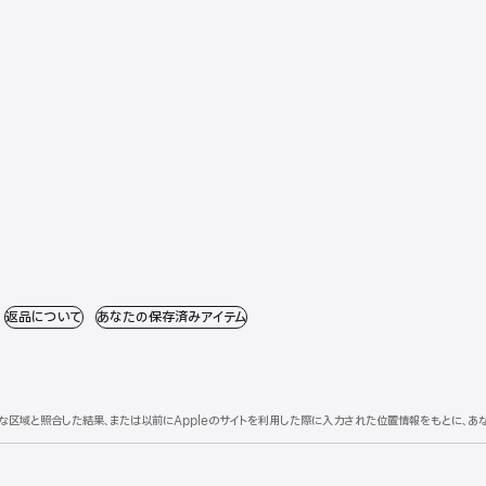
）
（新規ウインドウで開きます）
返品について
（新規ウインドウで開きます）
あなたの保存済みアイテム
（新規ウインドウで開きます）
理的な区域と照合した結果、または以前にAppleのサイトを利用した際に入力された位置情報をもとに、