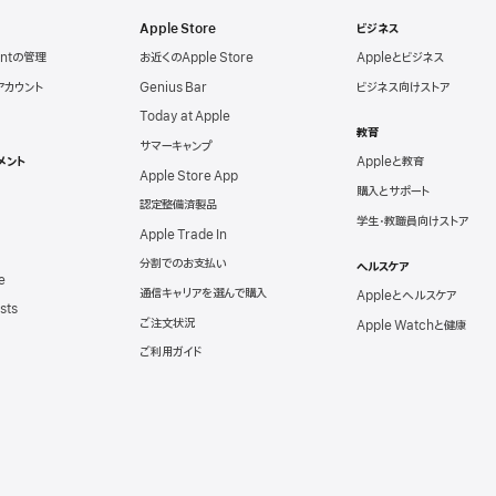
Apple Store
ビジネス
untの管理
お近くのApple Store
Appleとビジネス
eアカウント
Genius Bar
ビジネス向けストア
Today at Apple
教育
サマーキャンプ
メント
Appleと教育
Apple Store App
購入とサポート
認定整備済製品
学生・教職員向けストア
Apple Trade In
分割でのお支払い
ヘルスケア
e
通信キャリアを選んで購入
Appleとヘルスケア
sts
ご注文状況
Apple Watchと健康
ご利用ガイド