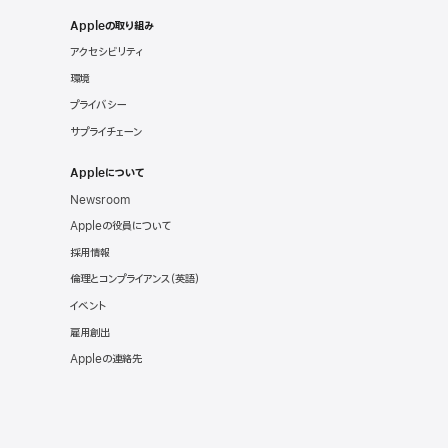
Appleの取り組み
アクセシビリティ
環境
プライバシー
サプライチェーン
Appleについて
Newsroom
Appleの役員について
採用情報
倫理とコンプライアンス（英語）
イベント
雇用創出
Appleの連絡先