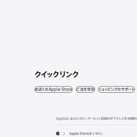
クイックリンク
お近くのApple Store
（新規ウインドウで開きます）
ご注文状況
（新規ウインドウで開きます
ショッピングのサポート
フ
脚
注
ッ
Appleは、あなたのインターネット回線のIPアドレスを地
タ
ー
Apple Storeオンライン