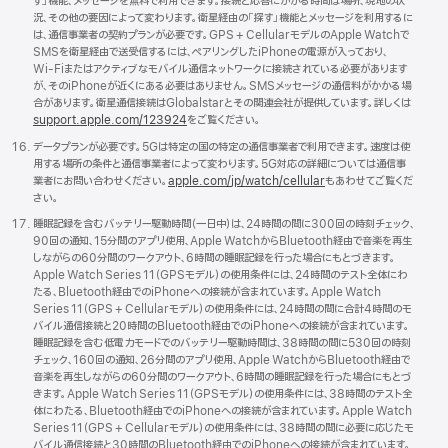
す」機能、メッセージを無料で利用できます。接続と応答にかかる時間は場所、現地の状
況、その他の要因によって変わります。衛星経由の「探す」機能とメッセージを利用するに
は、通信事業者の契約プランが必要です。GPS + CellularモデルのApple Watchで
SMSを衛星経由で送受信するには、ペアリングしたiPhoneの電源が入っており、
Wi - Fiまたはアクティブなモバイル通信ネットワークに接続されている必要があります
が、そのiPhoneが近くにある必要はありません。SMSメッセージの通信料がかかる場
合があります。衛星通信接続はGlobalstarとその関連会社が提供しています。詳しくは
support.apple.com/123924
をご覧くださ い 。
データプランが必要です。5Gは特定の国の特定の通信事業者で利用できます。速度は使
用する場所の条件と通信事業者によって変わります。5G対応の詳細については通信事
業者にお問い合わせください。
apple.com/
jp/
watch/
cellular
もあわせてご覧くだ
さ い 。
睡眠記録を含むバッテリー駆動時間（一日中）は、24時間の間に300回の時刻チェック、
90回の通知、15分間のアプリ使用、Apple WatchからBluetooth経由で音楽を再生
しながらの60分間のワークアウト、6時間の睡眠記録を行った場合にもとづきます。
Apple Watch Series 11（GPSモデル）の使用条件には、24時間のテスト全体にわ
たる、Bluetooth経由でのiPhoneへの接続が含まれています。Apple Watch
Series 11（GPS + Cellularモデル）の使用条件には、24時間の間に合計4時間のモ
バイル通信接続と20時間のBluetooth経由でのiPhoneへの接続が含まれています。
睡眠記録を含む低電力モードでのバッテリー駆動時間は、38時間の間に530回の時刻
チェック、160回の通知、26分間のアプリ使用、Apple WatchからBluetooth経由で
音楽を再生しながらの60分間のワークアウト、6時間の睡眠記録を行った場合にもとづ
きます。Apple Watch Series 11（GPSモデル）の使用条件には、38時間のテスト全
体にわたる、Bluetooth経由でのiPhoneへの接続が含まれています。Apple Watch
Series 11（GPS + Cellularモデル）の使用条件には、38時間の間に必要に応じたモ
バイル通信接続と30時間のBluetooth経由でのiPhoneへの接続が含まれています。