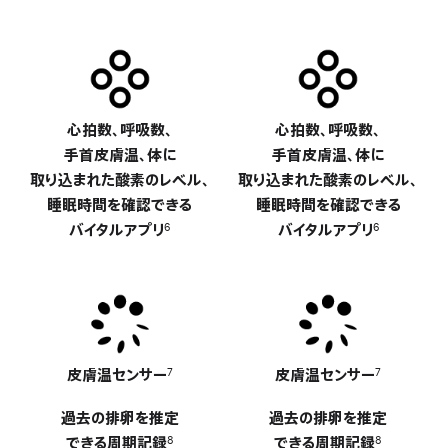
心拍数、呼吸数、
-
心拍数、呼吸数、
-
手首皮膚温、
体に
手首皮膚温、
体に
取り込まれた
酸素の
レベル、
取り込まれた
酸素の
レベル、
睡眠時間を
確認できる
睡眠時間を
確認できる
バイタルアプリ
バイタルアプリ
6
6
皮膚温センサー
-
皮膚温センサー
-
7
7
過去の排卵を推定
過去の排卵を推定
できる周期記録
できる周期記録
8
8