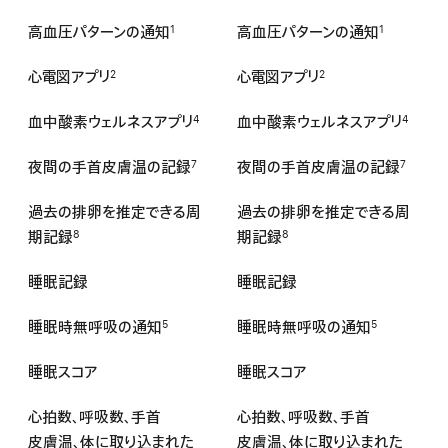
高血圧パターンの通知
高血圧パターンの通知
1
1
心電図アプリ
心電図アプリ
2
2
血中酸素ウェルネスアプリ
血中酸素ウェルネスアプリ
4
4
夜間の手首皮膚温の記録
夜間の手首皮膚温の記録
7
7
過去の排卵を推定できる周
過去の排卵を推定できる周
期記録
期記録
8
8
睡眠記録
睡眠記録
睡眠時無呼吸の通知
睡眠時無呼吸の通知
5
5
睡眠スコア
睡眠スコア
心拍数、呼吸数、
手首
心拍数、呼吸数、
手首
皮膚温、
体に
取り込まれた
皮膚温、
体に
取り込まれた