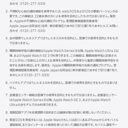
合わせ：0120-277-5 3 5）
不規則な心拍の通知機能を使用するには、watchOSおよびiOSの最新バージョンが必
要です。この機能は、22歳未満の方による使用を目的としたものではありません。販売
名：Appleの不規則な心拍の通知プログラム 管理医療機器販売業者等：
Apple Japan合同会社（住所：東京都港区六本木6丁目10番1号六本木ヒルズ お問い
合わせ：
0120-277-535）
血中酸素ウェルネスアプリはウェルネスのみを目的とし、医療での使用を目的とするもの
ではありませ ん 。
睡眠時無呼吸の通知機能はApple Watch Series 9以降、Apple Watch Ultra 2以
降、およびApple Watch SE 3で利用できます。この機能は、睡眠時無呼吸と診断され
たことがない18歳以上の方による使用を目的とし、中等度から重度の睡眠時無呼吸を示
唆する兆候を検出します。販売名：Appleの睡眠時無呼吸の兆候の通知プログラム。管
理医療機器販売業者等：Apple Japan合同会社（東京都港区六本木6丁目10番1号六
本木ヒルズ 0120-277-5 3 5 ）
バイタルアプリはウェルネスのみを目的とし、医療での使用を目的とするものではありま
せ ん 。
皮膚温センサー機能は医療での使用を目的とするものではありません。皮膚温センサー
はApple Watch Series 8以降、Apple Watch SE 3、およびApple Watch
Ultraの全モデルでのみ利用できま す 。
周期記録アプリを妊娠調節の目的または健康状態の診断に使用しないでくださ い 。
緊急SOSを発信するには、Apple Watchもしくは近くにあるiPhoneからのモバイル
通信接続、またはインターネット接続を使ったWi - Fi通話が必要です。モバイル通信サー