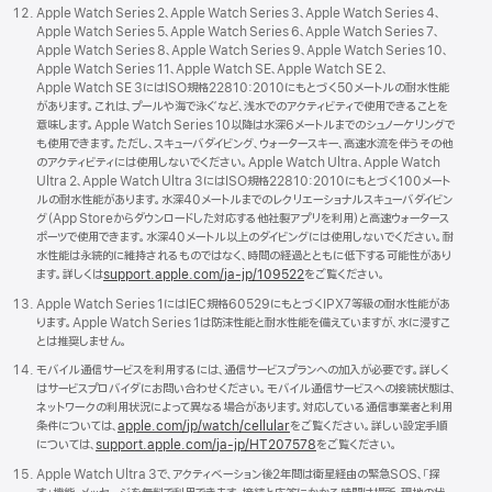
Apple Watch Series 2、Apple Watch Series 3、Apple Watch Series 4、
Apple Watch Series 5、Apple Watch Series 6、Apple Watch Series 7、
Apple Watch Series 8、Apple Watch Series 9、Apple Watch Series 10、
Apple Watch Series 11、Apple Watch SE、Apple Watch SE 2、
Apple Watch SE 3にはISO規格22810:2010にもとづく50メートルの耐水性能
があります。これは、プールや海で泳ぐなど、浅水でのアクティビティで使用できることを
意味します。Apple Watch Series 10以降は水深6メートルまでのシュノーケリングで
も使用できます。ただし、スキューバダイビング、ウォータースキー、高速水流を伴うその他
のアクティビティには使用しないでください。Apple Watch Ultra、Apple Watch
Ultra 2、Apple Watch Ultra 3にはISO規格22810:2010にもとづく100メート
ルの耐水性能があります。水深40メートルまでのレクリエーショナルスキューバダイビン
グ（App Storeからダウンロードした対応する他社製アプリを利用）と高速ウォータース
ポーツで使用できます。水深40メートル以上のダイビングには使用しないでください。耐
水性能は永続的に維持されるものではなく、時間の経過とともに低下する可能性があり
ます。詳しくは
support.apple.com/
ja - jp/
109522
をご覧くださ い 。
Apple Watch Series 1にはIEC規格60529にもとづくIPX7等級の耐水性能があ
ります。Apple Watch Series 1は防沫性能と耐水性能を備えていますが、水に浸すこ
とは推奨しま
せん。
モバイル通信サービスを利用するには、通信サービスプランへの加入が必要です。詳しく
はサービスプロバイダにお問い合わせください。モバイル通信サービスへの接続状態は、
ネットワークの利用状況によって異なる場合があります。対応している通信事業者と利用
条件については、
apple.com/
jp/
watch/
cellular
をご覧ください。詳しい設定手順
については、
support.apple.com/
ja - jp/
HT207578
をご覧くだ
さい。
Apple Watch Ultra 3で、アクティベーション後2年間は衛星経由の緊急SOS、「探