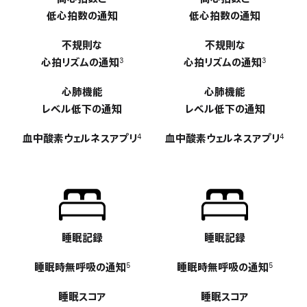
低心拍数の通知
低心拍数の通知
不規則な
不規則な
心拍リズムの通知
心拍リズムの通知
3
3
心肺機能
心肺機能
レベル低下の通知
レベル低下の通知
血中酸素ウェルネスア プ リ
血中酸素ウェルネスア プ リ
4
4
睡眠記録
-
睡眠記録
-
睡眠時無呼吸の
通知
睡眠時無呼吸の
通知
5
5
睡眠スコア
睡眠スコア