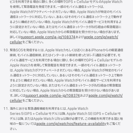
ビスを利用できる場合に限り、多くの場所でGPS + CellularモデルのApple Watch
を使用して緊急電話を発信できます。一部のモバイル通信ネットワークは、
Apple Watchがアクティベートされていない場合、Apple Watchが特定のモバイル
通信ネットワークに対応していない、あるいはそのモバイル通信ネットワーク上で動作す
るように構成されていない場合、Apple Watchがモバイル通信サービスを利用するよ
うに設定されていない場合、またはモバイル通信ネットワークがIMS経由の緊急電話に
対応していない場合、Apple Watchからの緊急電話を受け付けない場合があります。
詳しくは
support.apple.com/
ja - jp/
108374
および
apple.com/
jp/
watch/
cellular
をご覧くださ い 。
緊急SOSを発信するには、Apple Watchもしくは近くにあるiPhoneからの衛星通信
接続、モバイル通信接続、またはインターネット接続を使ったWi - Fi通話が必要です。モ
バイル通信サービスを利用できる場合に限り、多くの場所でGPS + Cellularモデルの
Apple Watchを使用して緊急電話を発信できます。一部のモバイル通信ネットワーク
は、Apple Watchがアクティベートされていない場合、Apple Watchが特定のモバイ
ル通信ネットワークに対応していない、あるいはそのモバイル通信ネットワーク上で動作
するように構成されていない場合、Apple Watchがモバイル通信サービスを利用する
ように設定されていない場合、またはモバイル通信ネットワークがIMS経由の緊急電話
に対応していない場合、Apple Watchからの緊急電話を受け付けない場合がありま
す。詳しくは
support.apple.com/
ja - jp/
108374
および
apple.com/
jp/
watch/
cellular
をご覧くださ い 。
海外における緊急通報機能を利用するには、Apple Watch
Series 5（GPS + Cellularモデル）以降、Apple Watch SE（GPS + Cellularモ
デル）以降、またはApple Watch Ultra以降が必要です。この機能を利用できる国と地
域の一覧については
apple.com/
jp/
watchos/
feature - availability
をご覧くだ
さい。