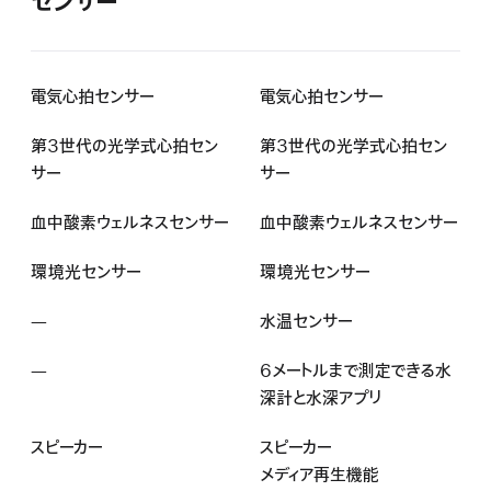
センサー
電気心拍センサー
電気心拍センサー
第3世代の光学式心拍セン
第3世代の光学式心拍セン
サー
サー
血中酸素ウェルネスセ ン サ ー
血中酸素ウェルネスセ ン サ ー
環境光センサー
環境光センサー
—
該
水温センサー
当
—
該
6メートルまで測定できる水
な
当
深計と水深アプリ
し
な
スピーカー
スピーカー
し
メディア再生機能