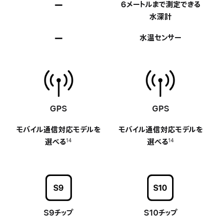
—
該
6メートルまで
測定できる
当
水 深 計
な
—
該
水温センサー
し
当
な
し
GPS
-
GPS
-
モバイル通信対応
モデルを
モバイル通信対応
モデルを
選べる
選べる
14
14
S9チップ
-
S10チップ
-