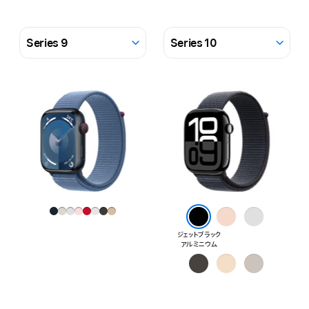
ド
Apple
ロッ
Watch
プ
Series
仕
ダ
9
上
ウ
Apple
げ
ン
Watch
Series
10
ローズゴールド
シルバー
ア ル ミ ニ ウ ム
ア ル ミ ニ ウ ム
ジェットブラック
ア ル ミ ニ ウ ム
スレート
ゴールド
ナチュラル
チ タ ニ ウ ム
チ タ ニ ウ ム
チ タ ニ ウ ム