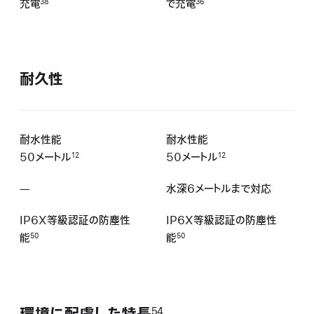
充電
で充電
38
36
耐久性
耐水性能
耐水性能
50メートル
50メートル
12
12
—
該
水深6メートルまで対応
当
IP6X等級認証の防塵性
IP6X等級認証の防塵性
な
能
能
50
50
し
54