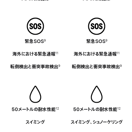
緊急SOS
-
緊急SOS
-
9
9
海外における
緊急通報
海外における
緊急通報
11
11
転倒検出と衝突
事故検出
転倒検出と衝突
事故検出
9
9
50メートルの耐 水 性 能
-
50メートルの耐 水 性 能
-
12
12
スイミング
スイミング、
シュノーケリング