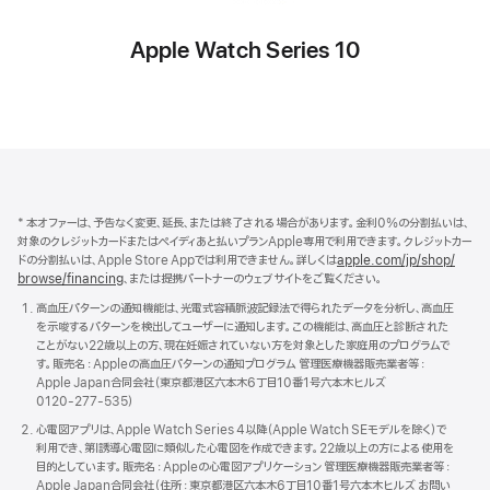
Apple Watch Series 10
該
当
な
Apple
し
Footer
*
本オファーは、予告なく変更、延長、または終了される場合があります。金利0%の分割払いは、
対象のクレジットカードまたはペイディあと払いプランApple専用で利用できます。クレジットカー
ドの分割払いは、Apple Store Appでは利用できません。詳しくは
apple.com/jp/
shop/
browse/
financing
、または提携パートナーのウェブサイトをご覧くださ い 。
高血圧パターンの通知機能は、光電式容積脈波記録法で得られたデータを分析し、高血圧
を示唆するパターンを検出してユーザーに通知します。この機能は、高血圧と診断された
ことがない22歳以上の方、現在妊娠されていない方を対象とした家庭用のプログラムで
す。販売名：Appleの高血圧パターンの通知プログラム 管理医療機器販売業者等：
Apple Japan合同会社（東京都港区六本木6丁目10番1号六本木ヒルズ
0120-277-535）
心電図アプリは、Apple Watch Series 4以降（Apple Watch SEモデルを除く）で
利用でき、第I誘導心電図に類似した心電図を作成できます。22歳以上の方による使用を
目的としています。販売名：Appleの心電図アプリケーション 管理医療機器販売業者等：
Apple Japan合同会社（住所：東京都港区六本木6丁目10番1号六本木ヒルズ お問い