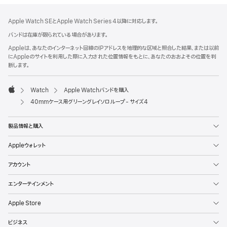
フ
脚
Apple Watch SEとApple Watch Series 4以降に対応します。
注
ッ
バンドは在庫が限られている場合があります。
タ
Appleは、あなたのインターネット回線のIPアドレスを地理的な区域と照合した結果、または以前
ー
にAppleのサイトを利用した際に入力された位置情報をもとに、あなたのおおよその位置を判
断します。
Watch
Apple Watchバンドを購入
Apple
40mmケース用グリーングレイソロループ - サイズ4
製品情報と購入
Appleウォレット
アカウント
エンターテインメント
Apple Store
ビジネス