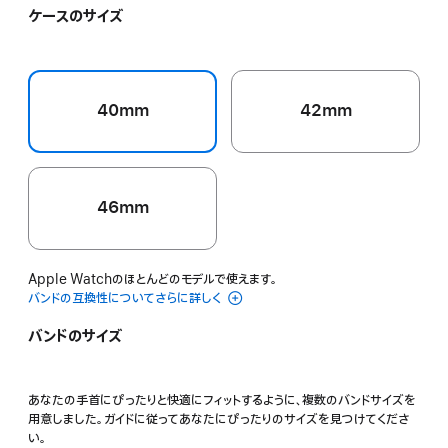
ン
カ
ッ
ト
ケースのサイズ
イ
ー
ク
ブ
エ
ブ
ラ
ロ
ル
ッ
ー
ー
シ
40mm
42mm
ュ
46mm
Apple Watchのほとんどのモデルで使えます。
バンドの互換性についてさらに詳しく
バンドのサイズ
あなたの手首にぴったりと快適にフィットするように、複数のバンドサイズを
用意しました。ガイドに従ってあなたにぴったりのサイズを見つけてくださ
い。