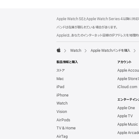
フ
脚
Apple Watch SEとApple Watch Series 4以降に対
注
ッ
バンドは在庫が限られている場合があります。
タ
Appleは、あなたのインターネット回線のIPアドレスを地
ー
Watch
Apple Watchバンドを購入
Apple
製品情報と購入
アカウント
ストア
Apple Acco
Mac
Apple Stor
iPad
iCloud.com
iPhone
エンターテイン
Watch
Apple One
Vision
Apple TV
AirPods
Apple Music
TV & Home
Apple Arcad
AirTag