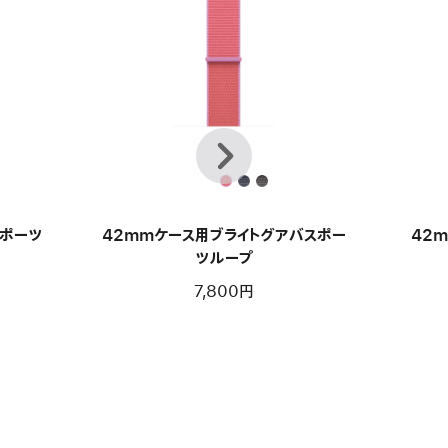
前
次
へ
スポーツ
42mmケース用ブライトグアバスポー
42
ツループ
7,800円