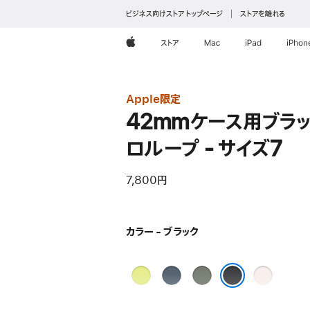
ビジネス向けストア トップページ
ストアを離れる
Apple
ストア
Mac
iPad
iPhon
Apple限定
42mmケース用ブラ
ロループ - サイズ7
7,800円
カラー - ブラック
ネ
ア
グ
ラ
オ
ン
リ
イ
ブラック
ン
カ
ー
ト