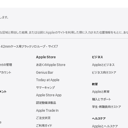
応します。
理的な区域と照合した結果、または以前にAppleのサイトを利用した際に入力された位置情報をもとに、
42mmケース用ブラックソロループ - サイズ7
Apple Store
ビジネス
untの管理
お近くのApple Store
Appleとビジネス
eアカウント
Genius Bar
ビジネス向けストア
Today at Apple
教育
サマーキャンプ
メント
Appleと教育
Apple Store App
購入とサポート
認定整備済製品
学生・教職員向けストア
Apple Trade In
ご注文状況
ヘルスケア
e
ご利用ガイド
Appleとヘルスケア