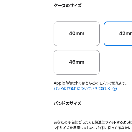
イ
ー
ン
ブ
ケースのサイズ
エ
ブ
グ
ラ
ロ
ル
レ
ッ
ー
ー
イ
シ
ュ
40mm
42m
46mm
Apple Watchのほとんどのモデルで使えます。
バンドの互換性についてさらに詳しく
バンドのサイズ
あなたの手首にぴったりと快適にフィットするよう
ンドサイズを用意しました。ガイドに従ってあなた