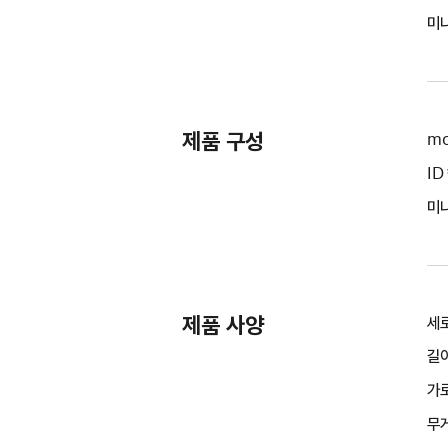
미
제품 구성
mo
ID
미
제품 사양
세로
길이
가로
무게