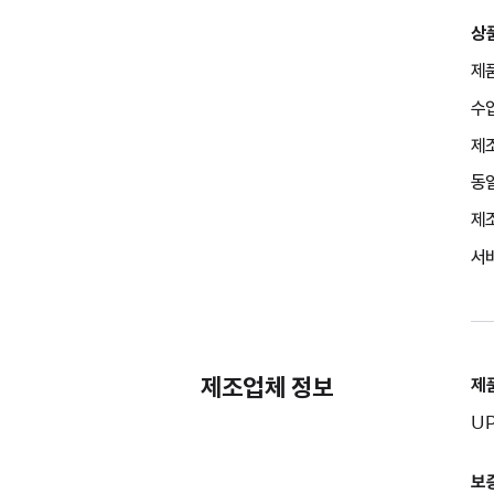
상
제품
수입
제조
동일
제조
서
제조업체 정보
제
UP
보