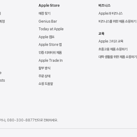
Apple Store
비즈니스
리
매장 찾기
Apple과 비즈니스
 계정
Genius Bar
비즈니스를 위한 제품 쇼핑하기
Today at Apple
교육
Apple 캠프
Apple 그리고 교육
Apple Store 앱
초중고용 제품 쇼핑하기
인증 리퍼비쉬 제품
대학 생활을 위한 제품 쇼핑하기
Apple Trade In
할부 방식
e
주문 상태
sts
쇼핑 도움말
거나,
080-330-8877
번으로 전화하세요.