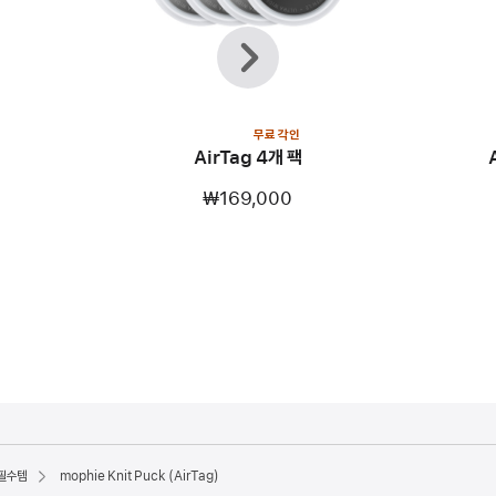
이전
다음
무료 각인
AirTag 4개 팩
₩169,000
 필수템
mophie Knit Puck (AirTag)