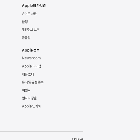
Apple의 가치관
손쉬운 사용
환경
개인정보 보호
공급망
Apple 정보
Newsroom
Apple 리더십
채용 안내
윤리 및 규정 준수
이벤트
일자리 창출
Apple 연락처
대한민국