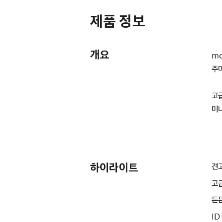
제품 정보
개요
mo
주
고급
미
하이라이트
견고
고
튼
ID