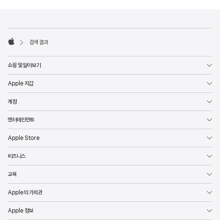
page
number,
각주
각주
press
Return/Enter
검색 결과
Apple
key
쇼핑 및 알아보기
to
go
Apple 지갑
to
계정
the
page
엔터테인먼트
Apple Store
비즈니스
교육
Apple의 가치관
Apple 정보