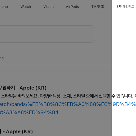
Phone
Watch
Vision
AirPods
TV 및 홈
엔터테인먼트
찾기
입하기 - Apple (KR)
의 스타일을 바꿔보세요. 다양한 색상, 소재, 스타일 중에서 선택할 수 있습니다. 
shop/watch/bands/%EB%B8%8C%EB%A0%88%EC%9D%B
B%A3%A8%ED%94%84
- Apple (KR)