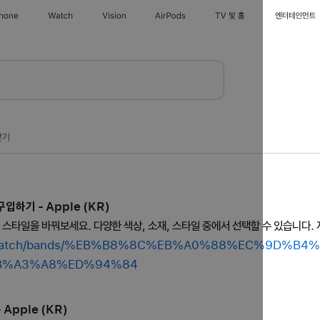
Phone
Watch
Vision
AirPods
TV 및 홈
엔터테인먼트
찾기
입하기 - Apple (KR)
의 스타일을 바꿔보세요. 다양한 색상, 소재, 스타일 중에서 선택할 수 있습니다. 
shop/watch/bands/%EB%B8%8C%EB%A0%88%EC%9D%B
B%A3%A8%ED%94%84
Apple (KR)