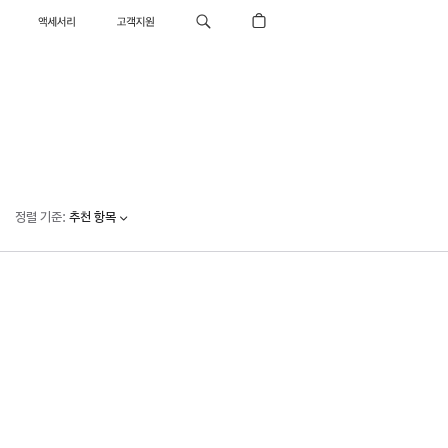
액세서리
고객지원
정렬 기준
:
추천 항목