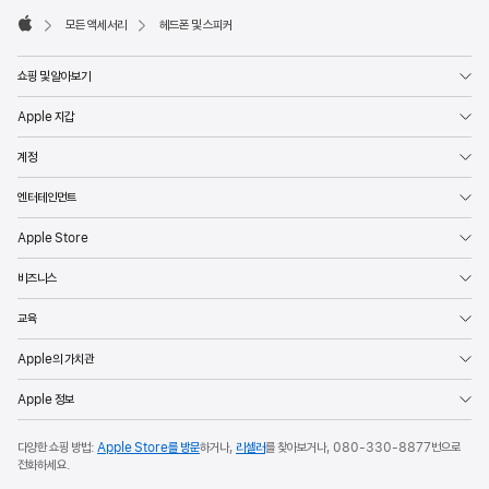
모든 액세서리
헤드폰 및 스피커
Apple
쇼핑 및 알아보기
Apple 지갑
계정
엔터테인먼트
Apple Store
비즈니스
교육
Apple의 가치관
Apple 정보
다양한 쇼핑 방법:
Apple Store를 방문
하거나,
리셀러
를 찾아보거나,
080-330-8877
번으로
전화하세요.