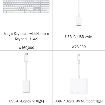
Magic Keyboard with Numeric
USB-C-USB 어댑터
Keypad - 한국어
₩28,000
₩169,000
USB-C-Lightning 어댑터
USB-C Digital AV Multiport 어댑터