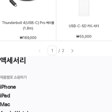
Thunderbolt 4(USB-C) Pro 케이블
USB-C-SD 카드 리더
(1.8m)
₩55,000
₩169,000
/
2
페이지
Enter
액세서리
page
number,
press
제품별로 쇼핑하기
Return/Enter
iPhone
key
to
iPad
go
Mac
to