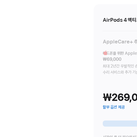
AirPods 4 액
AppleCare+ 
헤드폰을 위한 Apple
₩69,000
최대 2년간 우발적인 
수리 서비스와 추가 기
₩269,
할부 옵션 제공
(새
창에서
열림)