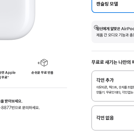
캔슬링 모델
당신에게 알맞은 AirPo
자세히
제품 간 오디오 기능과 충
보기
무료로 새기는 나만의 
하면 Apple
손쉬운 무료 반품
월 무료
‍각주
‍⁺
각인 추가
이모티콘, 텍스트, 숫자를 조합한
만들기. 무료인 데다, 각인 없
움을 받아보세요.
-8877번으로 문의하세요.
각인 없음