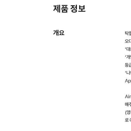
제품 정보
개요
탁월
오디
‘대
‘개
등
‘나
Ap
Ai
해주
(영
로 