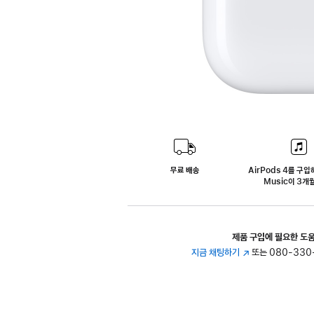
무료 배송
AirPods 4를 구입
Music이 3개
제품 구입에 필요한 도
지금 채팅하기
(새
또는 080-330
창에서
열림)