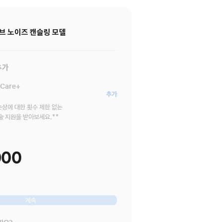
티브 노이즈 캔슬링 모델
추가
Care+
헤드폰을
추가
위한
손상에 대한 횟수 제한 없는
술 지원을 받아보세요.
각주
**
AppleCare+
000
계속