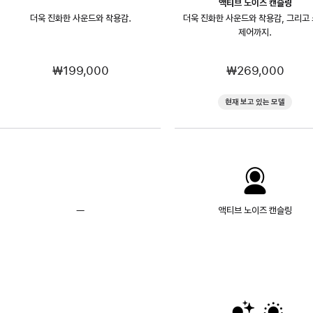
액티브 노이즈 캔슬링
더욱 진화한 사운드와 착용감.
더욱 진화한 사운드와 착용감, 그리고
제어까지.
₩199,000
₩269,000
현재 보고 있는 모델
—
액티브
액티브 노이즈 캔슬링
노이즈
캔슬링
사용
불가