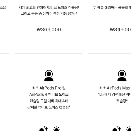
 소음
세계 최고의 인이어 액티브 노이즈 캔슬링
각주
¹
두 귀를 에워싸는 궁극의 개
그리고 운동 중 심박수 측정 기능 탑재.
각주
²
₩369,000
₩849,0
최초 AirPods Pro 및
최초 AirPods Max
AirPods 4 액티브 노이즈
1.5배 더 강력해진 액
캔슬링 모델 대비 최대 4배
캔슬링
각
⁴
강력한 액티브 노이즈 캔슬링
각주
³