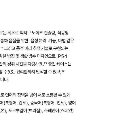
s으로는 최초로 액티브 노이즈 캔슬링, 적응형
통화 음질을 위한 ‘음성 분리’ 기능, 마법 같은
.
각주
¹⁹ 그리고 동적 머리 추적 기술로 구현되는
에 강한 방진 및 생활 방수 디자인으로 IP54
시간의 청취 시간을 자랑하죠.
각주
²⁷ 충전 케이스는
할 수 있는 편리함까지 만끽할 수 있고,
각주
¹⁸
답니다.
바탕으로 언어의 장벽을 넘어 서로 소통할 수 있게
어(북경어, 간체), 중국어(북경어, 번체), 영어
일본), 포르투갈어(브라질), 스페인어(스페인)