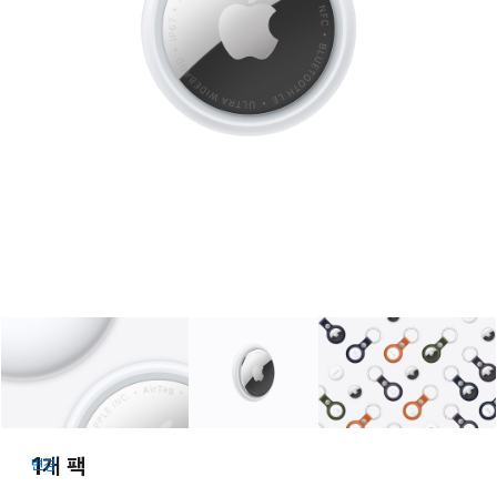
갤러리
이미지
1
갤러리
이미지
2
갤러리
이미
1개 팩
변경
(몇
개를