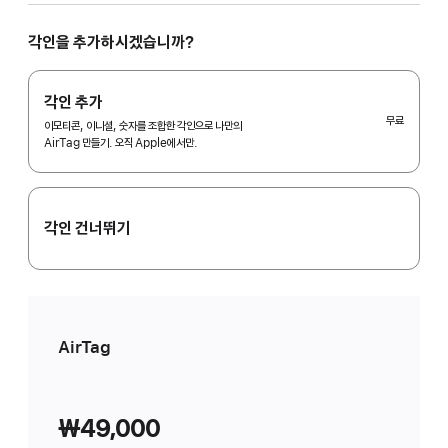
구입하시겠습니까?
1개
각인을 추가하시겠습니까?
팩
Selected)
각인 추가
무료
이모티콘, 이니셜, 숫자를 조합한 각인으로 나만의
AirTag 만들기. 오직 Apple에서만.
각인 건너뛰기
AirTag
₩49,000