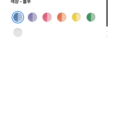
색상 - 블루
퍼플
핑크
오렌지
옐로
그린
블루
실버