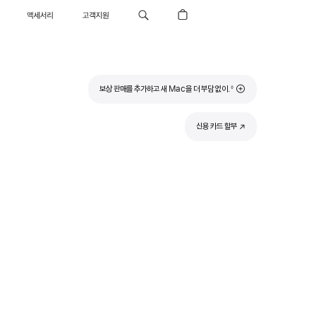
액세서리
고객지원
각주
보상 판매를 추가하고 새 Mac을 더 부담 없이.
◊
신용 카드 할부
(새
창에서
열림)