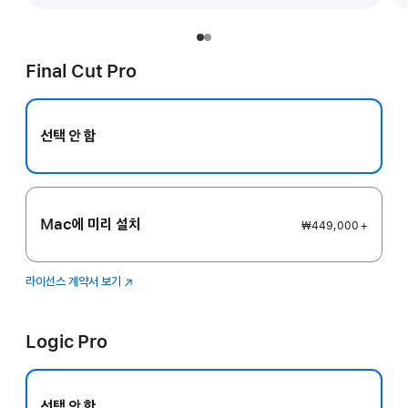
Final Cut Pro
선택 안 함
Mac에 미리 설치
₩449,000 +
라이선스 계약서 보기
Final
(새
Cut
창에서
Pro
열림)
Logic Pro
선택 안 함