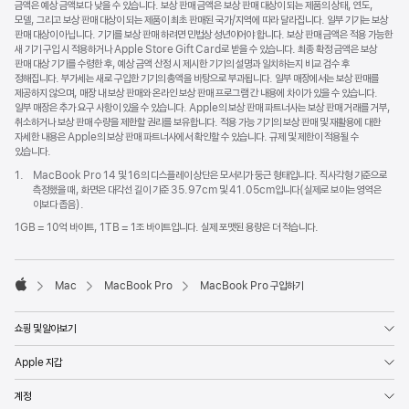
금액은 예상 금액보다 낮을 수 있습니다. 보상 판매 금액은 보상 판매 대상이 되는 제품의 상태, 연도,
모델, 그리고 보상 판매 대상이 되는 제품이 최초 판매된 국가/지역에 따라 달라집니다. 일부 기기는 보상
판매 대상이 아닙니다. 기기를 보상 판매 하려면 민법상 성년이어야 합니다. 보상 판매 금액은 적용 가능한
새 기기 구입 시 적용하거나 Apple Store Gift Card로 받을 수 있습니다. 최종 확정 금액은 보상
판매 대상 기기를 수령한 후, 예상 금액 산정 시 제시한 기기의 설명과 일치하는지 비교 검수 후
정해집니다. 부가세는 새로 구입한 기기의 총액을 바탕으로 부과됩니다. 일부 매장에서는 보상 판매를
제공하지 않으며, 매장 내 보상 판매와 온라인 보상 판매 프로그램 간 내용에 차이가 있을 수 있습니다.
일부 매장은 추가 요구 사항이 있을 수 있습니다. Apple의 보상 판매 파트너사는 보상 판매 거래를 거부,
취소하거나 보상 판매 수량을 제한할 권리를 보유합니다. 적용 가능 기기의 보상 판매 및 재활용에 대한
자세한 내용은 Apple의 보상 판매 파트너사에서 확인할 수 있습니다. 규제 및 제한이 적용될 수
있습니다.
각주
1.
MacBook Pro 14 및 16의 디스플레이 상단은 모서리가 둥근 형태입니다. 직사각형 기준으로
측정했을 때, 화면은 대각선 길이 기준 35.97cm 및 41.05cm입니다(실제로 보이는 영역은
이보다 좁음).
1GB = 10억 바이트, 1TB = 1조 바이트입니다. 실제 포맷된 용량은 더 적습니다.
Mac
MacBook Pro
MacBook Pro 구입하기
Apple
쇼핑 및 알아보기
Apple 지갑
계정