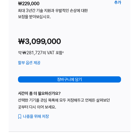
Studio
추가
₩229,000
Displa
최대 3년간 기술 지원과 우발적인 손상에 대한
보장을 받아보십시오.
위한
AppleC
₩3,099,000
약 ₩281,727의 VAT 포함
◊
할부 옵션 제공
(새
창에서
열림)
장바구니에 담기
시간이 좀 더 필요하신가요?
선택한 기기를 관심 목록에 모두 저장해두고 언제든 살펴보던
곳부터 다시 이어 보세요.
나중을 위해 저장