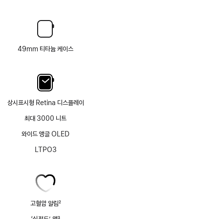
49mm 티타늄 케이스
상시표시형 Retina 디스플레이
최대 3000 니트
와이드 앵글 OLED
LTPO3
고혈압 알림
2
각주
‘심전도’ 앱
3