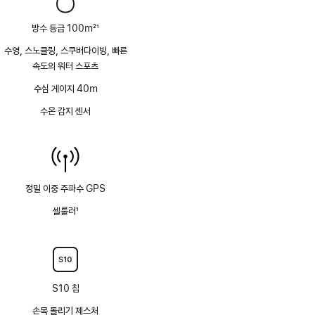
방수 등급 100m
21
각주
수영, 스노클링, 스쿠버다이빙, 빠른
속도의 워터 스포츠
수심 게이지 40m
수온 감지 센서
정밀 이중 주파수 GPS
셀룰러
1
각주
S10 칩
손목 돌리기 제스처