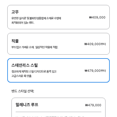
고무
₩409,000
유연한 실리콘 및 불화탄성중합체 소재로 수영에
최적화되어 있는 밴드.
직물
₩409,000
부터
부드럽고 가벼운 소재. 일상적인 착용에 적합.
스테인리스 스틸
₩479,000
부터
정교하게 제작된 스틸 디자인으로 품격 있고
고급스러운 룩 연출.
밴드 스타일 선택:
밀레니즈 루프
₩479,000