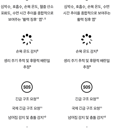
심박수, 호흡수, 손목 온도, 혈중 산소
심박수, 호흡수, 손목 온도, 수면
포화도, 수면 시간 추이를 종합적으로
시간 추이를 종합적으로 보여주는
보여주는 ‘활력 징후’ 앱
7
5
활력 징후 앱
7
,
각주
각주
각주
손목 온도 감지
8
손목 온도 감지
8
각주
각주
생리 주기 추적 및 후향적 배란일
생리 주기 추적 및 후향적 배란일
추정
9
추정
9
각주
각주
긴급 구조 요청
10
긴급 구조 요청
10
각주
각주
국제 긴급 구조 요청
11
국제 긴급 구조 요청
11
각주
각주
넘어짐 감지 및 충돌 감지
10
넘어짐 감지 및 충돌 감지
10
각주
각주
-
사이렌
-
사이렌