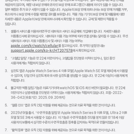
제공하지 않으며, 매장 내 보상 판매와 온라인 보상 판매 프로그램 간 내용에 차이가 있을 수 있습니다.
일부 매장은 추가 요구 사항이 있을 수 있습니다. Apple의 보상 판매 파트너사는 보상 판매 거래를 거부,
취소하거나 보상 판매 수량을 제한할 권리를 보유합니다. 적용 가능 기기의 보상 판매 및 재활용에 대한
자세한 내용은 Apple의 보상 판매 파트너사에서 확인할 수 있습니다. 규제 및 제한이 적용될 수
있습니다.
각주
1.
셀룰러 서비스를 이용하려면 무선 네트워크 서비스 요금제에 가입해야 합니다. 자세한 내용은
이동통신사에 문의하십시오. 네트워크 이용 가능 여부에 따라 연결 상태는 달라질 수 있습니다. 무선
네트워크 서비스 지원 이동통신사 및 서비스 이용 가능 여부는
apple.com/kr/watch/cellular
를 참고하십시오. 추가적인 설정 안내는
support.apple.com/ko-kr/HT207578
(새
에서 확인하십시오.
창에서
각주
2.
‘고혈압 알림’ 기능은 만 22세 미만이거나, 고혈압을 진단받은 이력이 있거나, 임신 중인
열림)
사용자에게는 적합하지 않습니다.
각주
3.
심전도 앱은 Apple Watch Series 4 이후 모델(Apple Watch SE 모델 제외)에서 이용할
수 있으며, 단일 전극 심전도계와 유사한 심전도를 생성할 수 있습니다. 만 22세 이상의 사용자에게
적합합니다.
각주
4.
불규칙한 박동 알림 기능은 의료기기이며 watchOS 및 iOS 최신 버전이 필요합니다. 만 22세
미만이거나 심방세동을 진단받은 이력이 있는 사용자에게는 적합하지 않습니다. 조합-2022-
36-042(유효기간: 2025.09.20까지)
각주
5.
‘혈중 산소’ 앱은 오직 건강 지향을 위해 제공되는 것으로 의료 목적을 위한 것이 아닙니다.
각주
6.
2025년 9월 출시. ‘수면 무호흡 알림’은 Apple Watch Series 9 이후 모델, Ultra 2 이후
모델 및 SE 3에서 사용할 수 있습니다. 이 기능은 수면 무호흡증 진단을 받지 않은 만 18세 이상
사용자의 보통에서 심각한 수준의 수면 무호흡증 징후를 감지하는 목적으로 만들어졌습니다.
각주
7.
‘활력 징후’ 앱은 오직 건강 지향을 위해 제공되는 것으로 의료 목적을 위한 것이 아닙니다.