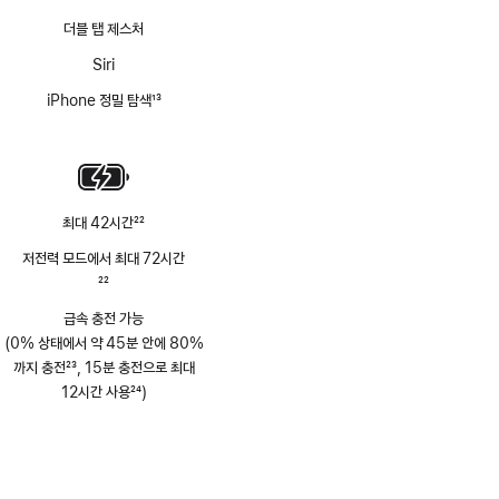
더블 탭 제스처
Siri
iPhone 정밀 탐색
13
각주
최대 42시간
22
각주
저전력 모드에서 최대 72시간
각주
22
급속 충전 가능
(0% 상태에서 약 45분 안에 80%
까지 충전
23
, 15분 충전으로 최대
각주
12시간 사용
24
)
각주