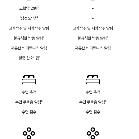
고혈압 알림
2
-
고혈압
각주
알림
‘심전도’ 앱
3
-
심전도
없음
각주
앱
고심박수 및 저심박수 알림
고심박수 및 저심박수 알림
없음
불규칙한 박동 알림
4
불규칙한 박동 알림
4
각주
각주
저유산소 피트니스 알림
저유산소 피트니스 알림
‘혈중 산소’ 앱
5
-
혈중
각주
산소
앱
없음
수면 추적
수면 추적
수면 무호흡 알림
6
수면 무호흡 알림
6
각주
각주
수면 점수
수면 점수