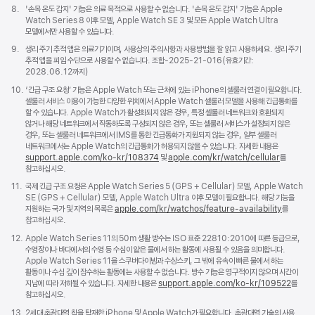
각주
8.
'손목 온도 감지' 기능은 의료 목적으로 사용할 수 없습니다. '손목 온도 감지' 기능은 Apple
Watch Series 8 이후 모델, Apple Watch SE 3 및 모든 Apple Watch Ultra
모델에서만 사용할 수 있습니다.
각주
9.
생리 주기 추적 앱은 의료기기이며, 사용상의 주의사항과 사용방법을 잘 읽고 사용하세요. 생리 주기
추적 앱을 피임 수단으로 사용할 수 없습니다. 조합-2025-21-016(유효기간:
2028.06.12까지)
각주
10.
‘긴급 구조 요청’ 기능은 Apple Watch 또는 근처에 있는 iPhone의 셀룰러 연결이 필요합니다.
셀룰러 서비스 이용이 가능한 다양한 위치에서 Apple Watch 셀룰러 모델을 사용해 긴급통화를
할 수 있습니다. Apple Watch가 활성화되지 않은 경우, 특정 셀룰러 네트워크와 호환되지
않거나 해당 네트워크에서 작동하도록 구성되지 않은 경우, 또는 셀룰러 서비스가 설정되지 않은
경우, 또는 셀룰러 네트워크에서 IMS를 통한 긴급통화가 지원되지 않는 경우, 일부 셀룰러
네트워크에서는 Apple Watch의 긴급통화가 허용되지 않을 수 있습니다. 자세한 내용은
support.apple.com/ko-kr/108374
(새
및
apple.com/kr/watch/cellular
를
참고하십시오.
창에서
열림)
각주
11.
국제 긴급 구조 요청은 Apple Watch Series 5 (GPS + Cellular) 모델, Apple Watch
SE (GPS + Cellular) 모델, Apple Watch Ultra 이후 모델이 필요합니다. 해당 기능을
지원하는 국가 및 지역의 목록은
apple.com/kr/watchos/feature-availability
를
참고하십시오.
각주
12.
Apple Watch Series 11의 50m 생활 방수는 ISO 표준 22810:2010에 따른 등급으로,
수영장이나 바다에서의 수영 등 수심이 얕은 물에서 하는 활동에 사용될 수 있음을 의미합니다.
Apple Watch Series 11을 스쿠버다이빙과 수상스키, 그 밖에 유속이 빠른 물에서 하는
활동이나 수심 깊이 잠수하는 활동에는 사용할 수 없습니다. 방수 기능은 영구적이지 않으며 시간이
지남에 따라 저하될 수 있습니다. 자세한 내용은
support.apple.com/ko-kr/109522
를
참고하십시오.
각주
13.
2세대 초광대역 칩을 탑재한 iPhone 및 Apple Watch가 필요합니다. 초광대역 기술의 사용