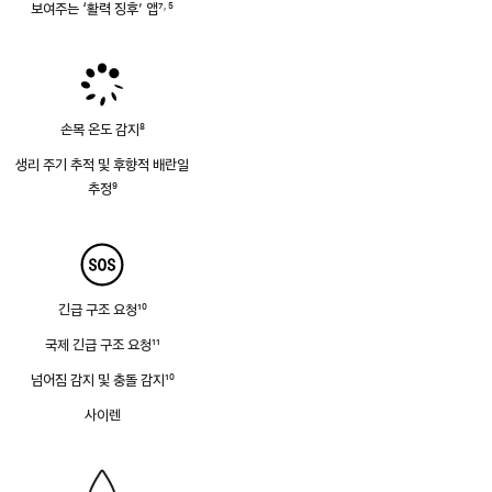
보여주는 ‘활력 징후’ 앱
7
5
,
각주
각주
손목 온도 감지
8
각주
생리 주기 추적 및 후향적 배란일
추정
9
각주
긴급 구조 요청
10
각주
국제 긴급 구조 요청
11
각주
넘어짐 감지 및 충돌 감지
10
각주
사이렌