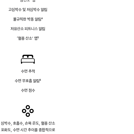
각주
고심박수 및 저심박수 알림
불규칙한 박동 알림
4
각주
저유산소 피트니스 알림
‘혈중 산소’ 앱
5
각주
수면 추적
수면 무호흡 알림
6
각주
수면 점수
심박수, 호흡수, 손목 온도, 혈중 산소
포화도, 수면 시간 추이를 종합적으로