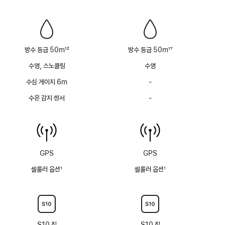
없음
없음
방수 등급 50m
12
방수 등급 50m
17
각주
각주
수영, 스노클링
수영
수심 게이지 6m
-
수심
게이지
수온 감지 센서
-
수온
(최대
감지
6m)
센서
없음
없음
GPS
GPS
셀룰러 옵션
1
셀룰러 옵션
1
각주
각주
S10 칩
S10 칩