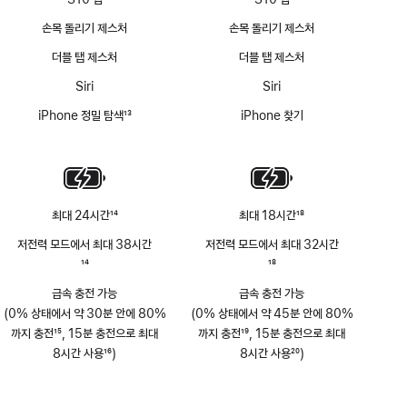
손목 돌리기 제스처
손목 돌리기 제스처
더블 탭 제스처
더블 탭 제스처
Siri
Siri
iPhone 정밀 탐색
13
iPhone 찾기
각주
최대 24시간
14
최대 18시간
18
각주
각주
저전력 모드에서 최대 38시간
저전력 모드에서 최대 32시간
각주
14
각주
18
급속 충전 가능
급속 충전 가능
(0% 상태에서 약 30분 안에 80%
(0% 상태에서 약 45분 안에 80%
까지 충전
15
, 15분 충전으로 최대
까지 충전
19
, 15분 충전으로 최대
각주
8시간 사용
16
)
각주
8시간 사용
20
)
각주
각주