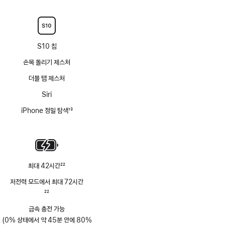
각주
S10 칩
손목 돌리기 제스처
더블 탭 제스처
Siri
iPhone 정밀 탐색
13
각주
최대 42시간
22
각주
저전력 모드에서 최대 72시간
각주
22
급속 충전 가능
(0% 상태에서 약 45분 안에 80%