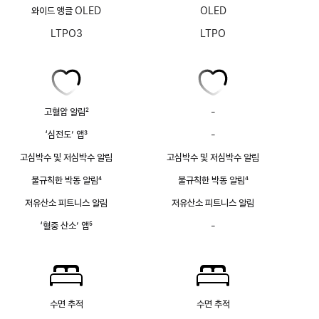
와이드 앵글 OLED
OLED
LTPO3
LTPO
고혈압 알림
2
-
고혈압
각주
알림
‘심전도’ 앱
3
-
심전도
없음
각주
앱
고심박수 및 저심박수 알림
고심박수 및 저심박수 알림
없음
불규칙한 박동 알림
4
불규칙한 박동 알림
4
각주
각주
저유산소 피트니스 알림
저유산소 피트니스 알림
‘혈중 산소’ 앱
5
-
혈중
각주
산소
앱
없음
수면 추적
수면 추적