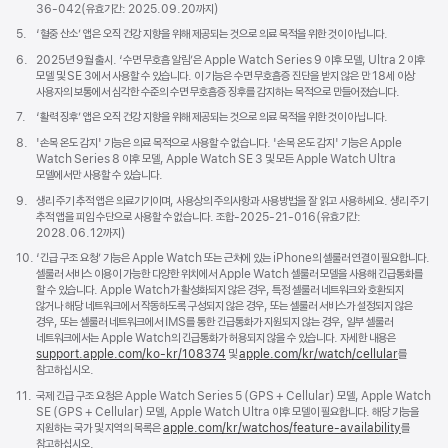
36-042(유효기간: 2025.09.20까지)
각주
5.
‘혈중 산소’ 앱은 오직 건강 지향을 위해 제공되는 것으로 의료 목적을 위한 것이 아닙니다.
각주
6.
2025년 9월 출시. ‘수면 무호흡 알림’은 Apple Watch Series 9 이후 모델, Ultra 2 이후
모델 및 SE 3에서 사용할 수 있습니다. 이 기능은 수면 무호흡증 진단을 받지 않은 만 18세 이상
사용자의 보통에서 심각한 수준의 수면 무호흡증 징후를 감지하는 목적으로 만들어졌습니다.
각주
7.
‘활력 징후’ 앱은 오직 건강 지향을 위해 제공되는 것으로 의료 목적을 위한 것이 아닙니다.
각주
8.
'손목 온도 감지' 기능은 의료 목적으로 사용할 수 없습니다. '손목 온도 감지' 기능은 Apple
Watch Series 8 이후 모델, Apple Watch SE 3 및 모든 Apple Watch Ultra
모델에서만 사용할 수 있습니다.
각주
9.
생리 주기 추적 앱은 의료기기이며, 사용상의 주의사항과 사용방법을 잘 읽고 사용하세요. 생리 주기
추적 앱을 피임 수단으로 사용할 수 없습니다. 조합-2025-21-016(유효기간:
2028.06.12까지)
각주
10.
‘긴급 구조 요청’ 기능은 Apple Watch 또는 근처에 있는 iPhone의 셀룰러 연결이 필요합니다.
셀룰러 서비스 이용이 가능한 다양한 위치에서 Apple Watch 셀룰러 모델을 사용해 긴급통화를
할 수 있습니다. Apple Watch가 활성화되지 않은 경우, 특정 셀룰러 네트워크와 호환되지
않거나 해당 네트워크에서 작동하도록 구성되지 않은 경우, 또는 셀룰러 서비스가 설정되지 않은
경우, 또는 셀룰러 네트워크에서 IMS를 통한 긴급통화가 지원되지 않는 경우, 일부 셀룰러
네트워크에서는 Apple Watch의 긴급통화가 허용되지 않을 수 있습니다. 자세한 내용은
support.apple.com/ko-kr/108374
(새
및
apple.com/kr/watch/cellular
를
참고하십시오.
창에서
열림)
각주
11.
국제 긴급 구조 요청은 Apple Watch Series 5 (GPS + Cellular) 모델, Apple Watch
SE (GPS + Cellular) 모델, Apple Watch Ultra 이후 모델이 필요합니다. 해당 기능을
지원하는 국가 및 지역의 목록은
apple.com/kr/watchos/feature-availability
를
참고하십시오.