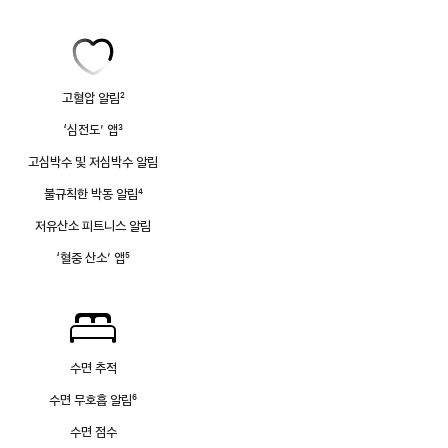
고혈압 알림
2
각주
‘심전도’ 앱
3
각주
고심박수 및 저심박수 알림
불규칙한 박동 알림
4
각주
저유산소 피트니스 알림
‘혈중 산소’ 앱
5
각주
수면 추적
수면 무호흡 알림
6
각주
수면 점수