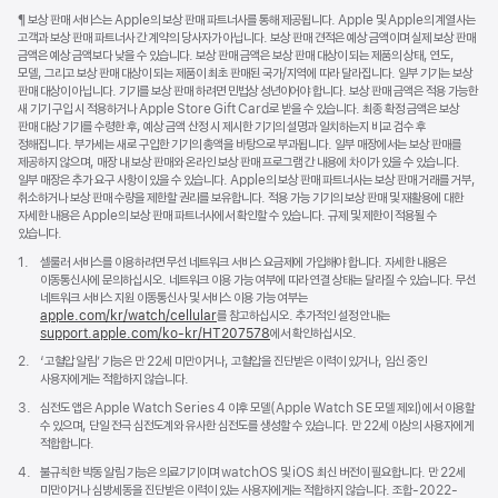
각주
¶ 보상 판매 서비스는 Apple의 보상 판매 파트너사를 통해 제공됩니다. Apple 및 Apple의 계열사는
고객과 보상 판매 파트너사 간 계약의 당사자가 아닙니다. 보상 판매 견적은 예상 금액이며 실제 보상 판매
금액은 예상 금액보다 낮을 수 있습니다. 보상 판매 금액은 보상 판매 대상이 되는 제품의 상태, 연도,
모델, 그리고 보상 판매 대상이 되는 제품이 최초 판매된 국가/지역에 따라 달라집니다. 일부 기기는 보상
판매 대상이 아닙니다. 기기를 보상 판매 하려면 민법상 성년이어야 합니다. 보상 판매 금액은 적용 가능한
새 기기 구입 시 적용하거나 Apple Store Gift Card로 받을 수 있습니다. 최종 확정 금액은 보상
판매 대상 기기를 수령한 후, 예상 금액 산정 시 제시한 기기의 설명과 일치하는지 비교 검수 후
정해집니다. 부가세는 새로 구입한 기기의 총액을 바탕으로 부과됩니다. 일부 매장에서는 보상 판매를
제공하지 않으며, 매장 내 보상 판매와 온라인 보상 판매 프로그램 간 내용에 차이가 있을 수 있습니다.
일부 매장은 추가 요구 사항이 있을 수 있습니다. Apple의 보상 판매 파트너사는 보상 판매 거래를 거부,
취소하거나 보상 판매 수량을 제한할 권리를 보유합니다. 적용 가능 기기의 보상 판매 및 재활용에 대한
자세한 내용은 Apple의 보상 판매 파트너사에서 확인할 수 있습니다. 규제 및 제한이 적용될 수
있습니다.
각주
1.
셀룰러 서비스를 이용하려면 무선 네트워크 서비스 요금제에 가입해야 합니다. 자세한 내용은
이동통신사에 문의하십시오. 네트워크 이용 가능 여부에 따라 연결 상태는 달라질 수 있습니다. 무선
네트워크 서비스 지원 이동통신사 및 서비스 이용 가능 여부는
apple.com/kr/watch/cellular
를 참고하십시오. 추가적인 설정 안내는
support.apple.com/ko-kr/HT207578
(새
에서 확인하십시오.
창에서
각주
2.
‘고혈압 알림’ 기능은 만 22세 미만이거나, 고혈압을 진단받은 이력이 있거나, 임신 중인
열림)
사용자에게는 적합하지 않습니다.
각주
3.
심전도 앱은 Apple Watch Series 4 이후 모델(Apple Watch SE 모델 제외)에서 이용할
수 있으며, 단일 전극 심전도계와 유사한 심전도를 생성할 수 있습니다. 만 22세 이상의 사용자에게
적합합니다.
각주
4.
불규칙한 박동 알림 기능은 의료기기이며 watchOS 및 iOS 최신 버전이 필요합니다. 만 22세
미만이거나 심방세동을 진단받은 이력이 있는 사용자에게는 적합하지 않습니다. 조합-2022-