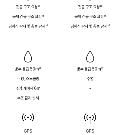
긴급 구조 요청
10
긴급 구조 요청
10
각주
각주
국제 긴급 구조 요청
11
국제 긴급 구조 요청
11
각주
각주
넘어짐 감지 및 충돌 감지
10
넘어짐 감지 및 충돌 감지
10
각주
각주
-
사이렌
-
사이렌
없음
없음
방수 등급 50m
12
방수 등급 50m
17
각주
각주
수영, 스노클링
수영
수심 게이지 6m
-
수심
게이지
수온 감지 센서
-
수온
(최대
감지
6m)
센서
없음
없음
GPS
GPS