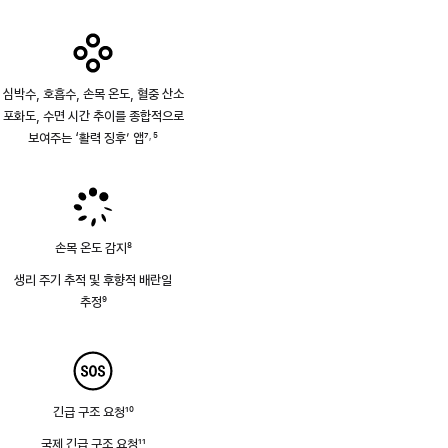
심박수, 호흡수, 손목 온도, 혈중 산소
포화도, 수면 시간 추이를 종합적으로
보여주는 ‘활력 징후’ 앱
7
5
,
각주
각주
손목 온도 감지
8
각주
생리 주기 추적 및 후향적 배란일
추정
9
각주
긴급 구조 요청
10
각주
국제 긴급 구조 요청
11