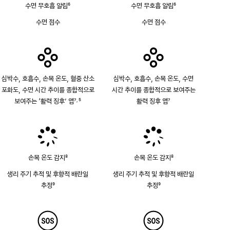
수면 무호흡 알림
6
수면 무호흡 알림
6
각주
각주
수면 점수
수면 점수
심박수, 호흡수, 손목 온도, 혈중 산소
심박수, 호흡수, 손목 온도, 수면
포화도, 수면 시간 추이를 종합적으로
시간 추이를 종합적으로 보여주는
보여주는 ‘활력 징후’ 앱
7
5
활력 징후 앱
7
,
각주
각주
각주
손목 온도 감지
8
손목 온도 감지
8
각주
각주
생리 주기 추적 및 후향적 배란일
생리 주기 추적 및 후향적 배란일
추정
9
추정
9
각주
각주