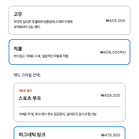
고무
₩409,000
유연한 실리콘 및 불화탄성중합체 소재로 수영에
최적화되어 있는 밴드.
직물
₩409,000
부터
부드럽고 가벼운 소재. 일상적인 착용에 적합.
밴드 스타일 선택:
새로운 컬러
₩409,000
스포츠 루프
가벼운 무게, 후크 앤드 루프 잠금장치, 얼마든지 길이 조절 가능
마그네틱 링크
₩479,000