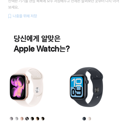
선택한 기기를 관심 목록에 모두 저장해두고 언제든 살펴보던 곳부터 다시 이어
보세요.
나중을 위해 저장
배터리
심장
건강
당신에게 알맞은
기능
Apple Watch는?