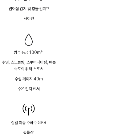
각주
넘어짐 감지 및 충돌 감지
10
각주
사이렌
방수 등급 100m
21
각주
수영, 스노클링, 스쿠버다이빙, 빠른
속도의 워터 스포츠
수심 게이지 40m
수온 감지 센서
정밀 이중 주파수 GPS
셀룰러
1