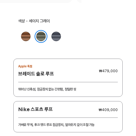
색상
색상 - 세이지 그레이
선택:
캐러멜
네이비
세이지 그레이
Apple 독점
₩479,000
브레이드 솔로 루프
뛰어난 신축성, 잠금장치 없는 간편함, 정밀한 핏
Nike 스포츠 루프
₩409,000
가벼운 무게, 후크 앤드 루프 잠금장치, 얼마든지 길이 조절 가능