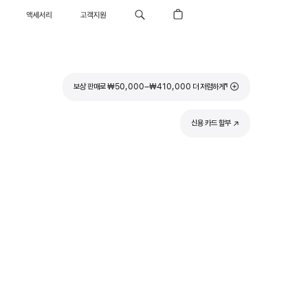
액세서리
고객지원
각주
보상 판매로 ₩50,000–₩410,000 더 저렴하게
¶
신용 카드 할부
(새
창에서
열림)