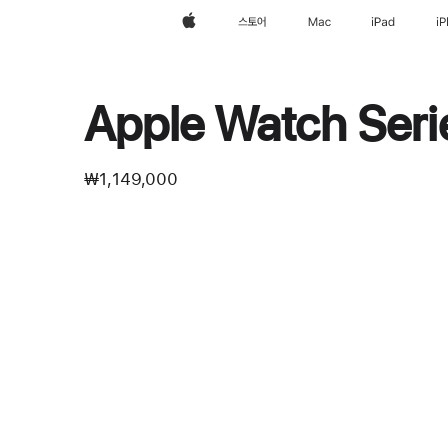
Apple
스토어
Mac
iPad
i
Apple Watch Ser
₩1,149,000