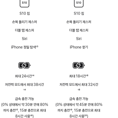
S10 칩
S10 칩
손목 돌리기 제스처
손목 돌리기 제스처
더블 탭 제스처
더블 탭 제스처
Siri
Siri
iPhone 정밀 탐색
13
iPhone 찾기
각주
최대 24시간
14
최대 18시간
18
각주
각주
저전력 모드에서 최대 38시간
저전력 모드에서 최대 32시간
각주
14
각주
18
급속 충전 가능
급속 충전 가능
(0% 상태에서 약 30분 안에 80%
(0% 상태에서 약 45분 안에 80%
까지 충전
15
, 15분 충전으로 최대
까지 충전
19
, 15분 충전으로 최대
각주
8시간 사용
16
)
각주
8시간 사용
20
)