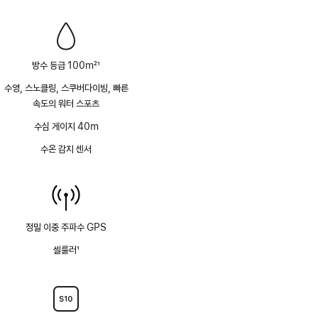
방수 등급 100m
21
각주
수영, 스노클링, 스쿠버다이빙, 빠른
속도의 워터 스포츠
수심 게이지 40m
수온 감지 센서
정밀 이중 주파수 GPS
셀룰러
1
각주