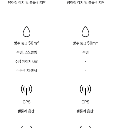
넘어짐 감지 및 충돌 감지
10
넘어짐 감지 및 충돌 감지
10
각주
각주
-
사이렌
-
사이렌
없음
없음
방수 등급 50m
12
방수 등급 50m
17
각주
각주
수영, 스노클링
수영
수심 게이지 6m
-
수심
게이지
수온 감지 센서
-
수온
(최대
감지
6m)
센서
없음
없음
GPS
GPS
셀룰러 옵션
1
셀룰러 옵션
1
각주
각주