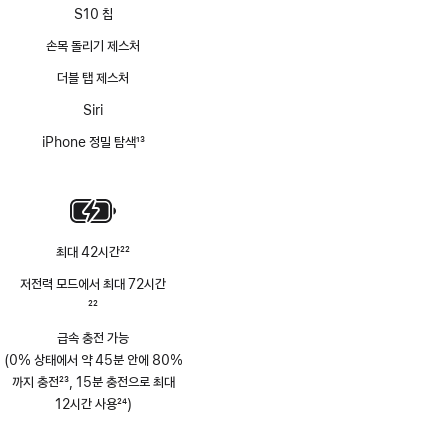
S10 칩
손목 돌리기 제스처
더블 탭 제스처
Siri
iPhone 정밀 탐색
13
각주
최대 42시간
22
각주
저전력 모드에서 최대 72시간
각주
22
급속 충전 가능
(0% 상태에서 약 45분 안에 80%
까지 충전
23
, 15분 충전으로 최대
각주
12시간 사용
24
)
각주