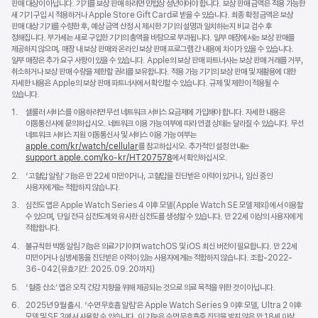
판매 대상이 아닙니다. 기기를 보상 판매 하려면 민법상 성년이어야 합니다. 보상 판매 금액은 적용 가능한
새 기기 구입 시 적용하거나 Apple Store Gift Card로 받을 수 있습니다. 최종 확정 금액은 보상
판매 대상 기기를 수령한 후, 예상 금액 산정 시 제시한 기기의 설명과 일치하는지 비교 검수 후
정해집니다. 부가세는 새로 구입한 기기의 총액을 바탕으로 부과됩니다. 일부 매장에서는 보상 판매를
제공하지 않으며, 매장 내 보상 판매와 온라인 보상 판매 프로그램 간 내용에 차이가 있을 수 있습니다.
일부 매장은 추가 요구 사항이 있을 수 있습니다. Apple의 보상 판매 파트너사는 보상 판매 거래를 거부,
취소하거나 보상 판매 수량을 제한할 권리를 보유합니다. 적용 가능 기기의 보상 판매 및 재활용에 대한
자세한 내용은 Apple의 보상 판매 파트너사에서 확인할 수 있습니다. 규제 및 제한이 적용될 수
있습니다.
각주
1.
셀룰러 서비스를 이용하려면 무선 네트워크 서비스 요금제에 가입해야 합니다. 자세한 내용은
이동통신사에 문의하십시오. 네트워크 이용 가능 여부에 따라 연결 상태는 달라질 수 있습니다. 무선
네트워크 서비스 지원 이동통신사 및 서비스 이용 가능 여부는
apple.com/kr/watch/cellular
를 참고하십시오. 추가적인 설정 안내는
support.apple.com/ko-kr/HT207578
(새
에서 확인하십시오.
창에서
각주
2.
‘고혈압 알림’ 기능은 만 22세 미만이거나, 고혈압을 진단받은 이력이 있거나, 임신 중인
열림)
사용자에게는 적합하지 않습니다.
각주
3.
심전도 앱은 Apple Watch Series 4 이후 모델(Apple Watch SE 모델 제외)에서 이용할
수 있으며, 단일 전극 심전도계와 유사한 심전도를 생성할 수 있습니다. 만 22세 이상의 사용자에게
적합합니다.
각주
4.
불규칙한 박동 알림 기능은 의료기기이며 watchOS 및 iOS 최신 버전이 필요합니다. 만 22세
미만이거나 심방세동을 진단받은 이력이 있는 사용자에게는 적합하지 않습니다. 조합-2022-
36-042(유효기간: 2025.09.20까지)
각주
5.
‘혈중 산소’ 앱은 오직 건강 지향을 위해 제공되는 것으로 의료 목적을 위한 것이 아닙니다.
각주
6.
2025년 9월 출시. ‘수면 무호흡 알림’은 Apple Watch Series 9 이후 모델, Ultra 2 이후
모델 및 SE 3에서 사용할 수 있습니다. 이 기능은 수면 무호흡증 진단을 받지 않은 만 18세 이상