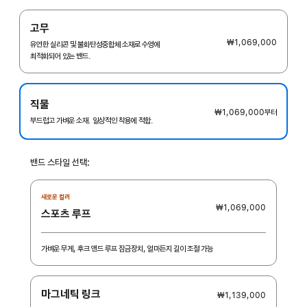
고무
₩1,069,000
유연한 실리콘 및 불화탄성중합체 소재로 수영에
최적화되어 있는 밴드.
직물
₩1,069,000
부터
부드럽고 가벼운 소재. 일상적인 착용에 적합.
밴드 스타일 선택:
새로운 컬러
₩1,069,000
스포츠 루프
가벼운 무게, 후크 앤드 루프 잠금장치, 얼마든지 길이 조절 가능
마그네틱 링크
₩1,139,000