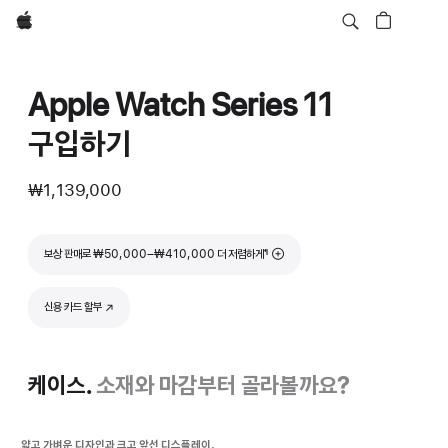
Apple
Apple Watch Series 11
구입하기
₩1,139,000
각주
보상 판매로 ₩50,000–₩410,000 더 저렴하게
¶
신용 카드 할부
(새 창에서 열림)
케이스.
소재와 마감부터 골라볼까요?
얇고 가벼운 디자인과 크고 앞선 디스플레이.