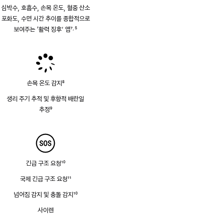
심박수, 호흡수, 손목 온도, 혈중 산소
포화도, 수면 시간 추이를 종합적으로
보여주는 ‘활력 징후’ 앱
7
5
,
각주
각주
손목 온도 감지
8
각주
생리 주기 추적 및 후향적 배란일
추정
9
각주
긴급 구조 요청
10
각주
국제 긴급 구조 요청
11
각주
넘어짐 감지 및 충돌 감지
10
각주
사이렌