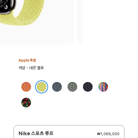
Apple 독점
색상
색상 - 네온 옐로
선택:
터머릭
앵커
그린
미드나이트
프라이드
블루
그레이
에디션
네온 옐로
Black
Unity
-
Unity
Connection
Nike 스포츠 루프
₩1,069,000