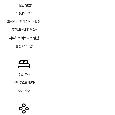
고혈압 알림
2
각주
‘심전도’ 앱
3
각주
고심박수 및 저심박수 알림
불규칙한 박동 알림
4
각주
저유산소 피트니스 알림
‘혈중 산소’ 앱
5
각주
수면 추적
수면 무호흡 알림
6
각주
수면 점수