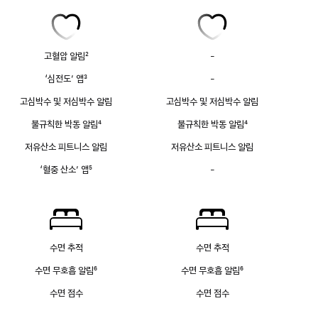
고혈압 알림
2
-
고혈압
각주
알림
‘심전도’ 앱
3
-
심전도
없음
각주
앱
고심박수 및 저심박수 알림
고심박수 및 저심박수 알림
없음
불규칙한 박동 알림
4
불규칙한 박동 알림
4
각주
각주
저유산소 피트니스 알림
저유산소 피트니스 알림
‘혈중 산소’ 앱
5
-
혈중
각주
산소
앱
없음
수면 추적
수면 추적
수면 무호흡 알림
6
수면 무호흡 알림
6
각주
각주
수면 점수
수면 점수