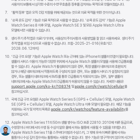
사용자의 보통에서 심각한 수준의 수면 무호흡증 징후를 감지하는 목적으로 만들어졌습니다.
각주
7.
‘활력 징후’ 앱은 오직 건강 지향을 위해 제공되는 것으로 의료 목적을 위한 것이 아닙니다.
각주
8.
'손목 온도 감지' 기능은 의료 목적으로 사용할 수 없습니다. '손목 온도 감지' 기능은 Apple
Watch Series 8 이후 모델, Apple Watch SE 3 및 모든 Apple Watch Ultra
모델에서만 사용할 수 있습니다.
각주
9.
생리 주기 추적 앱은 의료기기이며, 사용상의 주의사항과 사용방법을 잘 읽고 사용하세요. 생리 주기
추적 앱을 피임 수단으로 사용할 수 없습니다. 조합-2025-21-016(유효기간:
2028.06.12까지)
각주
10.
‘긴급 구조 요청’ 기능은 Apple Watch 또는 근처에 있는 iPhone의 셀룰러 연결이 필요합니다.
셀룰러 서비스 이용이 가능한 다양한 위치에서 Apple Watch 셀룰러 모델을 사용해 긴급통화를
할 수 있습니다. Apple Watch가 활성화되지 않은 경우, 특정 셀룰러 네트워크와 호환되지
않거나 해당 네트워크에서 작동하도록 구성되지 않은 경우, 또는 셀룰러 서비스가 설정되지 않은
경우, 또는 셀룰러 네트워크에서 IMS를 통한 긴급통화가 지원되지 않는 경우, 일부 셀룰러
네트워크에서는 Apple Watch의 긴급통화가 허용되지 않을 수 있습니다. 자세한 내용은
support.apple.com/ko-kr/108374
(새
및
apple.com/kr/watch/cellular
를
참고하십시오.
창에서
열림)
각주
11.
국제 긴급 구조 요청은 Apple Watch Series 5 (GPS + Cellular) 모델, Apple Watch
SE (GPS + Cellular) 모델, Apple Watch Ultra 이후 모델이 필요합니다. 해당 기능을
지원하는 국가 및 지역의 목록은
apple.com/kr/watchos/feature-availability
를
참고하십시오.
각주
12.
Apple Watch Series 11의 50m 생활 방수는 ISO 표준 22810:2010에 따른 등급으로,
수영장이나 바다에서의 수영 등 수심이 얕은 물에서 하는 활동에 사용될 수 있음을 의미합니다.
Apple Watch Series 11을 스쿠버다이빙과 수상스키, 그 밖에 유속이 빠른 물에서 하는
활동이나 수심 깊이 잠수하는 활동에는 사용할 수 없습니다. 방수 기능은 영구적이지 않으며 시간이