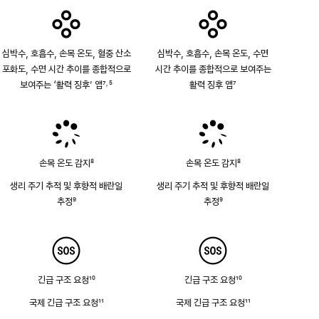
심박수, 호흡수, 손목 온도, 혈중 산소
심박수, 호흡수, 손목 온도, 수면
포화도, 수면 시간 추이를 종합적으로
시간 추이를 종합적으로 보여주는
보여주는 ‘활력 징후’ 앱
7
5
활력 징후 앱
7
,
각주
각주
각주
손목 온도 감지
8
손목 온도 감지
8
각주
각주
생리 주기 추적 및 후향적 배란일
생리 주기 추적 및 후향적 배란일
추정
9
추정
9
각주
각주
긴급 구조 요청
10
긴급 구조 요청
10
각주
각주
국제 긴급 구조 요청
11
국제 긴급 구조 요청
11
각주
각주