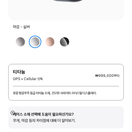
마감 - 실버
스페이스
로즈
제트
그레이
골드
블랙
실버
티타늄
₩999,000
부터
GPS + Cellular 단독
유광 항공우주 등급 티타늄 소재, 견고한 사파이어 크리스털 디스플레이.
케이스 소재 선택에 도움이 필요하신가요?
자세히
무게, 마감 등의 차이점에 대해 더 알아보기.
보기