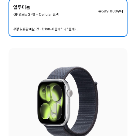
알루미늄
₩599,000
부터
GPS 또는 GPS + Cellular 선택
무광 및 유광 마감, 견고한 Ion-X 글래스 디스플레이.
마감
선택: