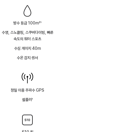
방수 등급 100m
21
각주
수영, 스노클링, 스쿠버다이빙, 빠른
속도의 워터 스포츠
수심 게이지 40m
수온 감지 센서
정밀 이중 주파수 GPS
셀룰러
1
각주
S10 칩