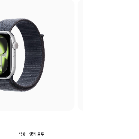
색상
색상 - 앵커 블루