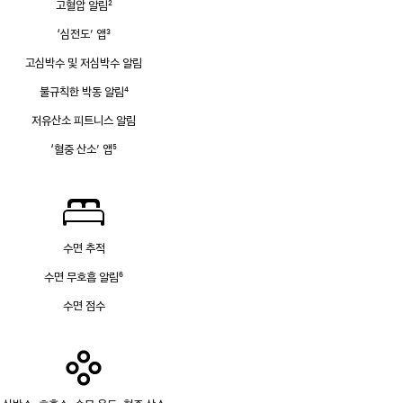
고혈압 알림
2
각주
‘심전도’ 앱
3
각주
고심박수 및 저심박수 알림
불규칙한 박동 알림
4
각주
저유산소 피트니스 알림
‘혈중 산소’ 앱
5
각주
수면 추적
수면 무호흡 알림
6
각주
수면 점수