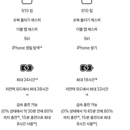
S10 칩
S10 칩
손목 돌리기 제스처
손목 돌리기 제스처
더블 탭 제스처
더블 탭 제스처
Siri
Siri
iPhone 정밀 탐색
13
iPhone 찾기
각주
최대 24시간
14
최대 18시간
18
각주
각주
저전력 모드에서 최대 38시간
저전력 모드에서 최대 32시간
각주
14
각주
18
급속 충전 가능
급속 충전 가능
(0% 상태에서 약 30분 안에 80%
(0% 상태에서 약 45분 안에 80%
까지 충전
15
, 15분 충전으로 최대
까지 충전
19
, 15분 충전으로 최대
각주
8시간 사용
16
)
각주
8시간 사용
20
)