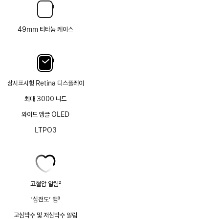
49mm 티타늄 케이스
상시표시형 Retina 디스플레이
최대 3000 니트
와이드 앵글 OLED
LTPO3
고혈압 알림
2
각주
‘심전도’ 앱
3
각주
고심박수 및 저심박수 알림