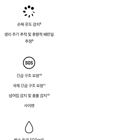
손목 온도 감지
8
각주
생리 주기 추적 및 후향적 배란일
추정
9
각주
긴급 구조 요청
10
각주
국제 긴급 구조 요청
11
각주
넘어짐 감지 및 충돌 감지
10
각주
사이렌
방수 등급 100m
21