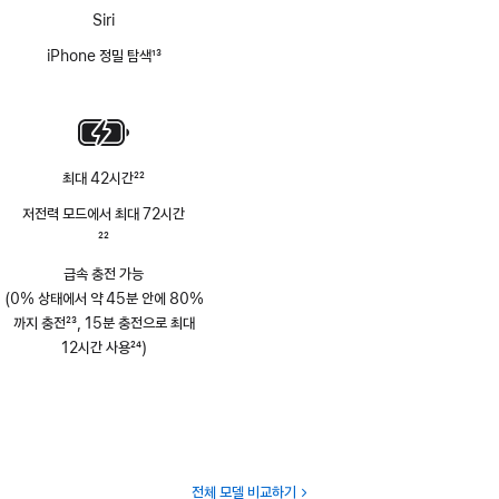
Siri
iPhone 정밀 탐색
13
각주
최대 42시간
22
각주
저전력 모드에서 최대 72시간
각주
22
급속 충전 가능
(0% 상태에서 약 45분 안에 80%
까지 충전
23
, 15분 충전으로 최대
각주
12시간 사용
24
)
각주
전체 모델 비교하기