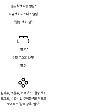
불규칙한 박동 알림
4
각주
저유산소 피트니스 알림
‘혈중 산소’ 앱
5
각주
수면 추적
수면 무호흡 알림
6
각주
수면 점수
심박수, 호흡수, 손목 온도, 혈중 산소
포화도, 수면 시간 추이를 종합적으로
보여주는 ‘활력 징후’ 앱
7
5
,
각주
각주