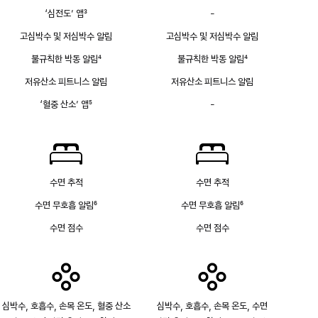
각주
알림
‘심전도’ 앱
3
-
심전도
없음
각주
앱
고심박수 및 저심박수 알림
고심박수 및 저심박수 알림
없음
불규칙한 박동 알림
4
불규칙한 박동 알림
4
각주
각주
저유산소 피트니스 알림
저유산소 피트니스 알림
‘혈중 산소’ 앱
5
-
혈중
각주
산소
앱
없음
수면 추적
수면 추적
수면 무호흡 알림
6
수면 무호흡 알림
6
각주
각주
수면 점수
수면 점수
심박수, 호흡수, 손목 온도, 혈중 산소
심박수, 호흡수, 손목 온도, 수면