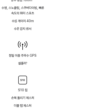
각주
수영, 스노클링, 스쿠버다이빙, 빠른
속도의 워터 스포츠
수심 게이지 40m
수온 감지 센서
정밀 이중 주파수 GPS
셀룰러
1
각주
S10 칩
손목 돌리기 제스처
더블 탭 제스처