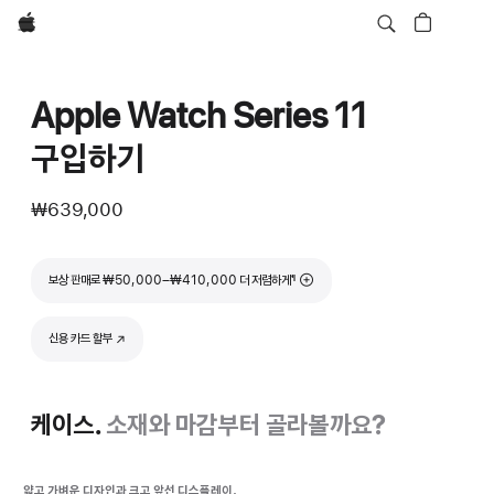
Apple
Apple Watch Series 11
구입하기
₩639,000
각주
보상 판매로 ₩50,000–₩410,000 더 저렴하게
¶
신용 카드 할부
(새 창에서 열림)
케이스.
소재와 마감부터 골라볼까요?
얇고 가벼운 디자인과 크고 앞선 디스플레이.