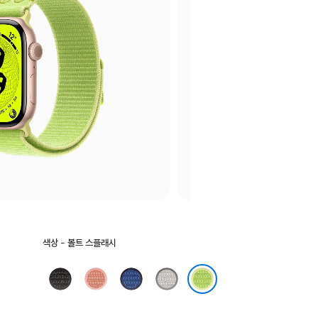
색상
색상 - 볼트 스플래시
선택:
미드나이트
알펜글로우
블루
베일드
블랙
핑크
리본
그레이
볼트 스플래시