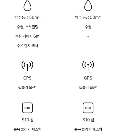
방수 등급 50m
12
방수 등급 50m
17
각주
각주
수영, 스노클링
수영
수심 게이지 6m
-
수심
게이지
수온 감지 센서
-
수온
(최대
감지
6m)
센서
없음
없음
GPS
GPS
셀룰러 옵션
1
셀룰러 옵션
1
각주
각주
S10 칩
S10 칩
손목 돌리기 제스처
손목 돌리기 제스처