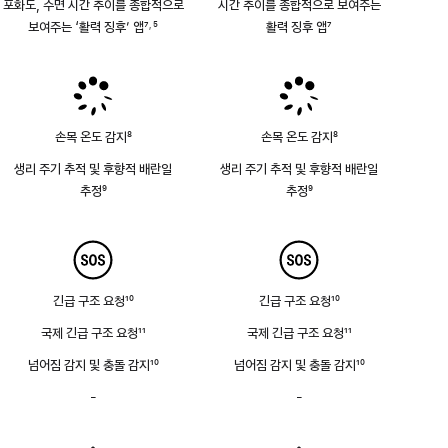
포화도, 수면 시간 추이를 종합적으로
시간 추이를 종합적으로 보여주는
보여주는 ‘활력 징후’ 앱
7
5
활력 징후 앱
7
,
각주
각주
각주
손목 온도 감지
8
손목 온도 감지
8
각주
각주
생리 주기 추적 및 후향적 배란일
생리 주기 추적 및 후향적 배란일
추정
9
추정
9
각주
각주
긴급 구조 요청
10
긴급 구조 요청
10
각주
각주
국제 긴급 구조 요청
11
국제 긴급 구조 요청
11
각주
각주
넘어짐 감지 및 충돌 감지
10
넘어짐 감지 및 충돌 감지
10
각주
각주
-
사이렌
-
사이렌
없음
없음