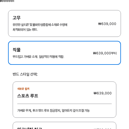
고무
₩639,000
유연한 실리콘 및 불화탄성중합체 소재로 수영에
최적화되어 있는 밴드.
직물
₩639,000
부터
부드럽고 가벼운 소재. 일상적인 착용에 적합.
밴드 스타일 선택:
새로운 컬러
₩639,000
스포츠 루프
가벼운 무게, 후크 앤드 루프 잠금장치, 얼마든지 길이 조절 가능