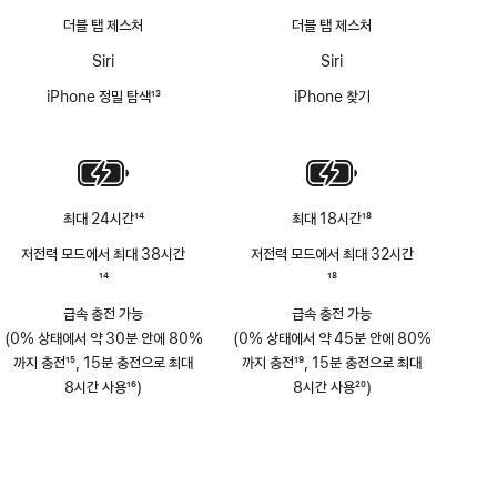
더블 탭 제스처
더블 탭 제스처
Siri
Siri
iPhone 정밀 탐색
13
iPhone 찾기
각주
최대 24시간
14
최대 18시간
18
각주
각주
저전력 모드에서 최대 38시간
저전력 모드에서 최대 32시간
각주
14
각주
18
급속 충전 가능
급속 충전 가능
(0% 상태에서 약 30분 안에 80%
(0% 상태에서 약 45분 안에 80%
까지 충전
15
, 15분 충전으로 최대
까지 충전
19
, 15분 충전으로 최대
각주
8시간 사용
16
)
각주
8시간 사용
20
)
각주
각주