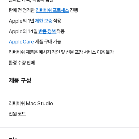
판매 전 엄격한
리퍼비쉬 프로세스
진행
Apple의 1년
제한 보증
그러면
적용
새
Apple의 14일
반품 정책
그러면
적용
윈도우가
새
AppleCare
그러면
제품 구매 가능
열립니다.
윈도우가
새
리퍼비쉬 제품은 메시지 각인 및 선물 포장 서비스 이용 불가
열립니다.
윈도우가
한정 수량 판매
열립니다.
제품 구성
리퍼비쉬 Mac Studio
전원 코드