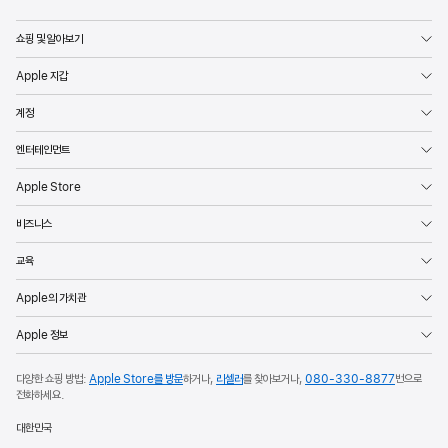
쇼핑 및 알아보기
Apple 지갑
계정
엔터테인먼트
Apple Store
비즈니스
교육
Apple의 가치관
Apple 정보
다양한 쇼핑 방법:
Apple Store를 방문
하거나,
리셀러
를 찾아보거나,
080-330-8877
번으로
전화하세요.
대한민국