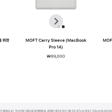
이전
다음
를 위한
MOFT Carry Sleeve (MacBook
MOF
Pro 14)
₩99,000
 둥근 형태입니다. 직사각형 기준으로 측정했을 때, 화면은 대각선 길이 기준 35.97cm 및 41.05cm입니다(실