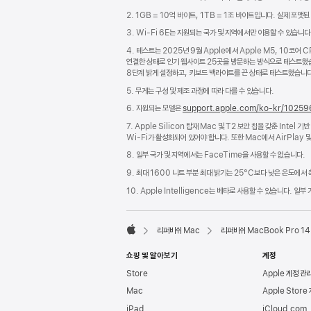
2. 1GB = 10억 바이트, 1TB = 1조 바이트입니다. 실제 포맷
3. Wi-Fi 6E는 지원되는 국가 및 지역에서만 이용할 수 있습니다
4. 테스트는 2025년 9월 Apple에서 Apple M5, 10코어
연결한 상태로 인기 웹사이트 25곳을 방문하는 방식으로 테스트했습
8단계 밝게 설정하고, 키보드 백라이트를 끈 상태로 테스트했습니다.
5. 무게는 구성 및 제조 과정에 따라 다를 수 있습니다.
6. 지원되는 모델은
support.apple.com/ko-kr/10259
7. Apple Silicon 탑재 Mac 및 T2 보안 칩을 갖춘 Int
Wi-Fi가 활성화되어 있어야 합니다. 또한 Mac에서 AirPlay 및
8. 일부 국가 및 지역에서는 FaceTime을 사용할 수 없습니다.
9. 최대 1600 니트 부분 최대 밝기는 25°C보다 낮은 온도에서
10. Apple Intelligence는 베타로 사용할 수 있습니다. 
리퍼비쉬 Mac
리퍼비쉬 MacBook Pro 14
Apple
쇼핑 및 알아보기
계정
Store
Apple 계정 관
Mac
Apple Store
iPad
iCloud.com