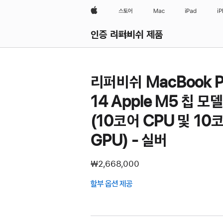
Apple
스토어
Mac
iPad
i
인증 리퍼비쉬 제품
모두 검색
리퍼비쉬 MacBook P
14 Apple M5 칩 모
(10코어 CPU 및 10
GPU) - 실버
₩2,668,000
할부 옵션 제공
(새
창에서
열림)