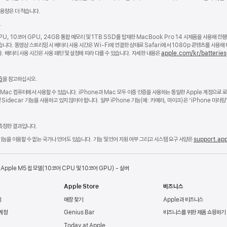
된 용량은 더 적습니다.
.
 CPU, 10코어 GPU, 24GB 통합 메모리 및 1TB SSD를 탑재한 MacBook Pro 14 시제품을 사용해 진
니다. 동영상 스트리밍 시 배터리 사용 시간은 Wi-Fi에 연결한 상태로 Safari에서 1080p 콘텐츠를 사용
 배터리 사용 시간은 사용 패턴 및 설정에 따라 다를 수 있습니다. 자세한 내용은
apple.com/kr/batteries
6
을 참고하십시오.
el 기반 Mac 컴퓨터에서 사용할 수 있습니다. iPhone과 Mac 모두 이중 인증을 사용하는 동일한 Apple 계정으로
 Sidecar 기능을 사용하고 있지 않아야 합니다. 일부 iPhone 기능(예: 카메라, 마이크)은 ‘iPhone 미러
 측정한 결과입니다.
일부 기능을 이용할 수 없는 국가나 언어도 있습니다. 기능 및 언어 지원 여부 그리고 시스템 요구 사양은
support.ap
 Apple M5 칩 모델(10코어 CPU 및 10코어 GPU) - 실버
Apple Store
비즈니스
리
매장 찾기
Apple과 비즈니스
 계정
Genius Bar
비즈니스를 위한 제품 쇼핑하기
Today at Apple