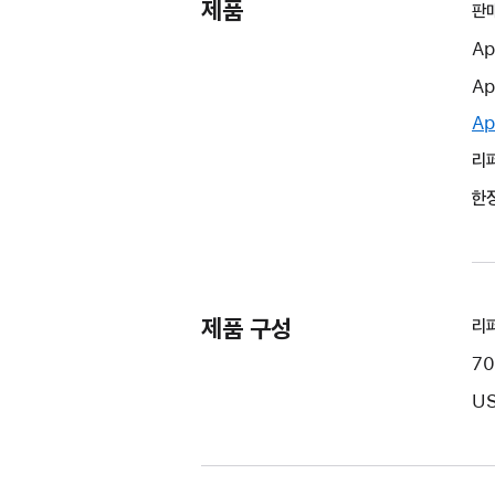
제품
판
Ap
Ap
Ap
리퍼
한정
제품 구성
리퍼
70
US