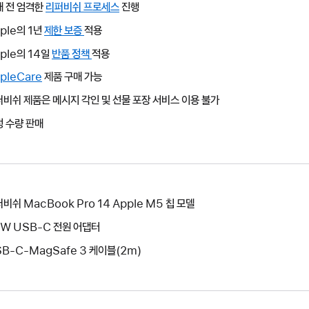
매 전 엄격한
리퍼비쉬 프로세스
진행
ple의 1년
제한 보증
그러면
적용
새
ple의 14일
반품 정책
그러면
적용
윈도우가
새
pleCare
그러면
제품 구매 가능
열립니다.
윈도우가
새
비쉬 제품은 메시지 각인 및 선물 포장 서비스 이용 불가
열립니다.
윈도우가
 수량 판매
열립니다.
비쉬 MacBook Pro 14 Apple M5 칩 모델
W USB-C 전원 어댑터
B-C-MagSafe 3 케이블(2m)