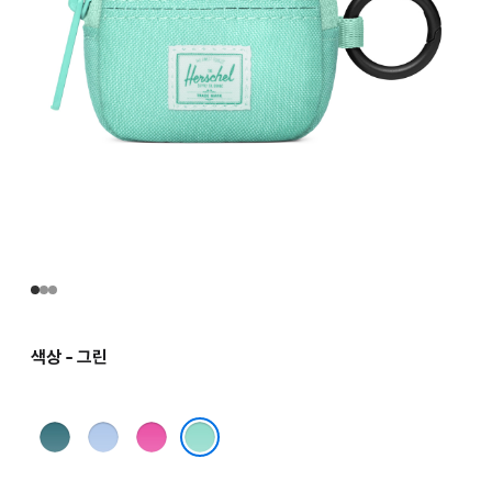
색상 - 그린
다크
블루
핑크
그린
그린