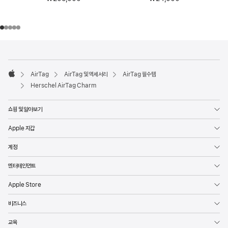
각주
각주
AirTag
AirTag 및 액세서리
AirTag 필수템
Apple
Herschel AirTag Charm
쇼핑 및 알아보기
Apple 지갑
계정
엔터테인먼트
Apple Store
비즈니스
교육