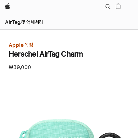
Apple
AirTag 및 액세서리
Apple 독점
Herschel AirTag Charm
₩39,000