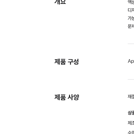
개요
액상
디
가능
문제
제품 구성
Ap
제품 사양
재질
상
제조
수