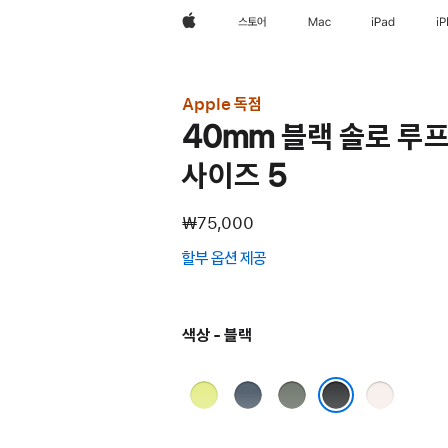
Apple
스토어
Mac
iPad
i
Apple 독점
40mm 블랙 솔로 루프
사이즈 5
₩75,000
할부 옵션 제공
(새
창에서
열림)
색상 - 블랙
네온
앵커
그린
라이트
옐로
블루
그레이
블러시
블랙