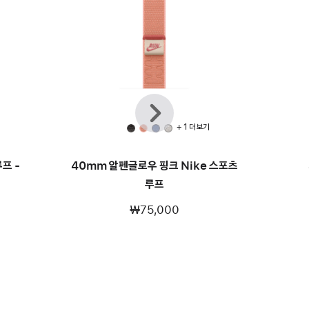
이전
다음
+ 1 더 보기
프 -
40mm 알펜글로우 핑크 Nike 스포츠
루프
₩75,000