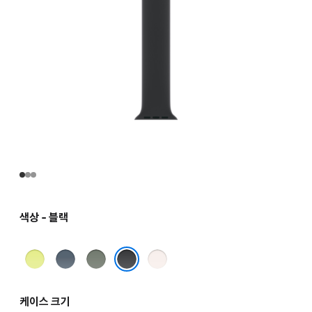
색상 - 블랙
네온
앵커
그린
라이트
옐로
블루
그레이
블러시
블랙
케이스 크기