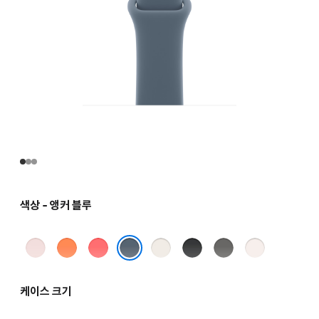
색상 - 앵커 블루
소프트
클레멘타인
브라이트
스타라이트
블랙
스톤
라이트
핑크
구아바
그레이
블러시
앵커 블루
케이스 크기