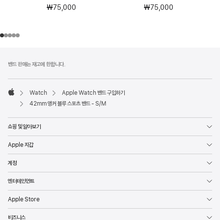
₩75,000
₩75,000
각주
각주
밴드 판매는 재고에 한합니다.
Watch
Apple Watch 밴드 구입하기
Apple
42mm 앵커 블루 스포츠 밴드 - S/M
쇼핑 및 알아보기
Apple 지갑
계정
엔터테인먼트
Apple Store
비즈니스