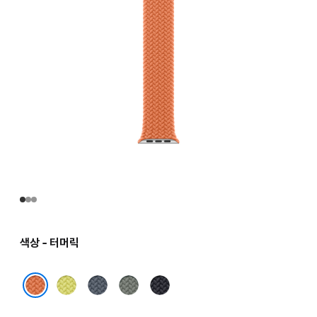
색상 - 터머릭
네온
앵커
그린
미드나이트
옐로
블루
그레이
터머릭