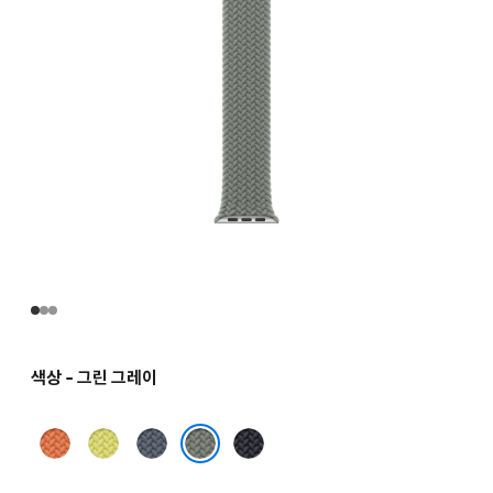
색상 - 그린 그레이
터머릭
네온
앵커
미드나이트
옐로
블루
그린 그레이