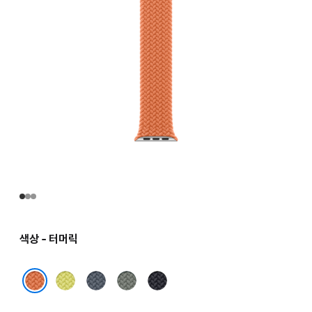
색상 - 터머릭
네온
앵커
그린
미드나이트
옐로
블루
그레이
터머릭