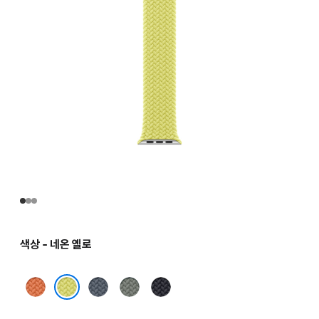
색상 - 네온 옐로
터머릭
앵커
그린
미드나이트
블루
그레이
네온 옐로