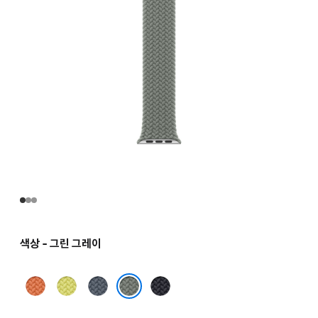
색상 - 그린 그레이
터머릭
네온
앵커
미드나이트
옐로
블루
그린 그레이