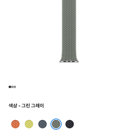
색상 - 그린 그레이
터머릭
네온
앵커
미드나이트
옐로
블루
그린 그레이