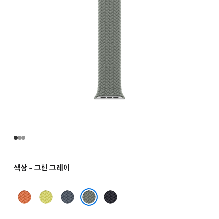
색상 - 그린 그레이
터머릭
네온
앵커
미드나이트
옐로
블루
그린 그레이