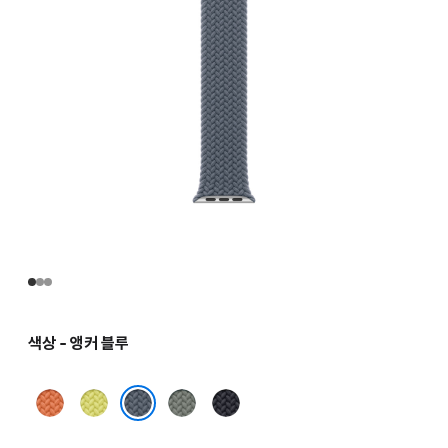
색상 - 앵커 블루
터머릭
네온
그린
미드나이트
옐로
그레이
앵커 블루