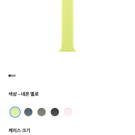
색상 - 네온 옐로
앵커
그린
블랙
라이트
블루
그레이
블러시
네온 옐로
케이스 크기