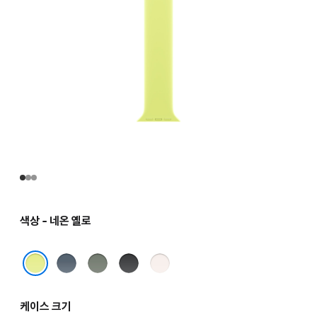
색상 - 네온 옐로
앵커
그린
블랙
라이트
블루
그레이
블러시
네온 옐로
케이스 크기