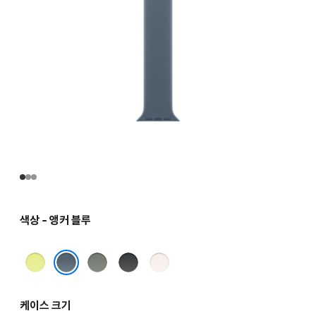
색상 - 앵커 블루
네온
그린
블랙
라이트
옐로
그레이
블러시
앵커 블루
케이스 크기