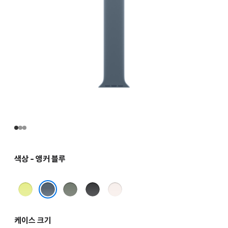
색상 - 앵커 블루
네온
그린
블랙
라이트
옐로
그레이
블러시
앵커 블루
케이스 크기