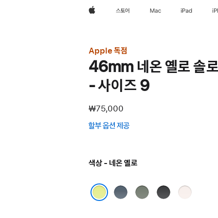
Apple
스토어
Mac
iPad
i
Apple 독점
46mm 네온 옐로 솔로
- 사이즈 9
₩75,000
할부 옵션 제공
(새
창에서
열림)
색상 - 네온 옐로
앵커
그린
블랙
라이트
블루
그레이
블러시
네온 옐로