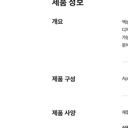
제품 정보
개요
액상
디
가능
문제
제품 구성
Ap
제품 사양
재질
상