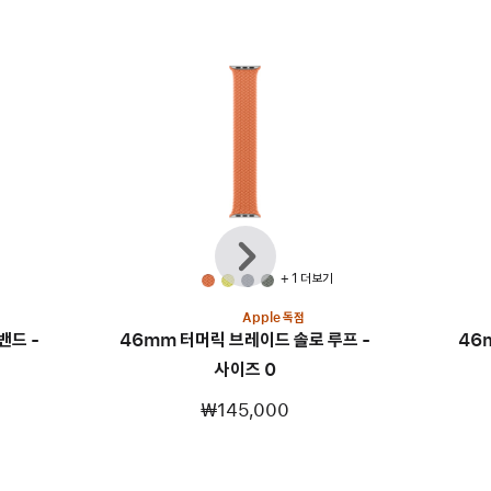
이전
다음
+ 1 더 보기
Apple 독점
밴드 -
46mm 터머릭 브레이드 솔로 루프 -
46
사이즈 0
₩145,000