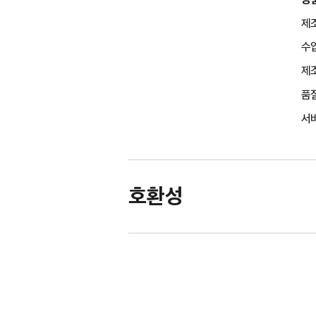
제조
수
제조
품
서비
호환성