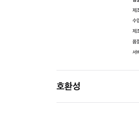
제조
수
제조
품
서비
호환성