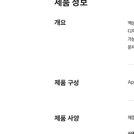
제품 정보
개요
액상
디
가능
문제
제품 구성
Ap
제품 사양
재질
상