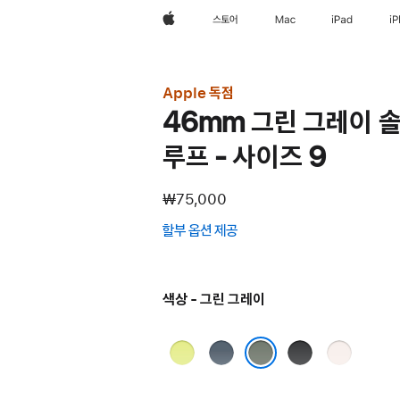
Apple
스토어
Mac
iPad
i
Apple 독점
46mm 그린 그레이 
루프 - 사이즈 9
₩75,000
할부 옵션 제공
(새
창에서
열림)
색상 - 그린 그레이
네온
앵커
블랙
라이트
옐로
블루
블러시
그린 그레이