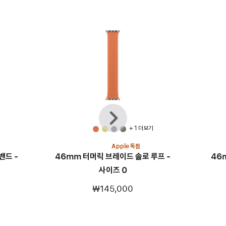
이전
다음
+ 1 더 보기
Apple 독점
밴드 -
46mm 터머릭 브레이드 솔로 루프 -
46
사이즈 0
₩145,000