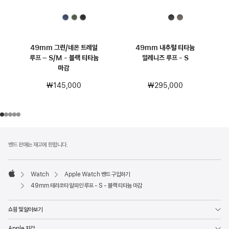
49mm 그린/네온 트레일
49mm 내추럴 티타늄
루프 – S/M - 블랙 티타늄
밀레니즈 루프 - S
마감
₩295,000
₩145,000
각주
각주
밴드 판매는 재고에 한합니다.
Watch
Apple Watch 밴드 구입하기
Apple
49mm 테라코타 알파인 루프 - S - 블랙 티타늄 마감
쇼핑 및 알아보기
Apple 지갑